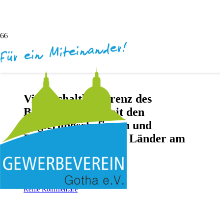
Videoschaltkonferenz des
Bundeskanzlers mit den
Regierungschefinnen und
Regierungschefs der Länder am
24. Januar 2022
vor 5 Jahren
Andreas Dötsch
Keine Kommentare