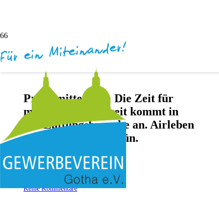
Pressemitteilung: Die Zeit für
mehr Nachhaltigkeit kommt in
der Lüftungsbranche an. Airleben
setzt Zeichen auf grün.
#bluegoesgreen
vor 5 Jahren
Andreas Dötsch
Keine Kommentare