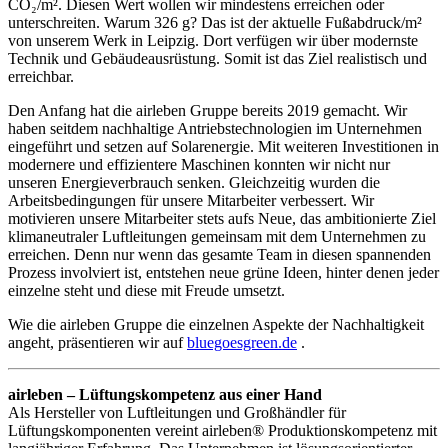
CO₂/m². Diesen Wert wollen wir mindestens erreichen oder
unterschreiten. Warum 326 g? Das ist der aktuelle Fußabdruck/m²
von unserem Werk in Leipzig. Dort verfügen wir über modernste
Technik und Gebäudeausrüstung. Somit ist das Ziel realistisch und
erreichbar.
Den Anfang hat die airleben Gruppe bereits 2019 gemacht. Wir
haben seitdem nachhaltige Antriebstechnologien im Unternehmen
eingeführt und setzen auf Solarenergie. Mit weiteren Investitionen in
modernere und effizientere Maschinen konnten wir nicht nur
unseren Energieverbrauch senken. Gleichzeitig wurden die
Arbeitsbedingungen für unsere Mitarbeiter verbessert. Wir
motivieren unsere Mitarbeiter stets aufs Neue, das ambitionierte Ziel
klimaneutraler Luftleitungen gemeinsam mit dem Unternehmen zu
erreichen. Denn nur wenn das gesamte Team in diesen spannenden
Prozess involviert ist, entstehen neue grüne Ideen, hinter denen jeder
einzelne steht und diese mit Freude umsetzt.
Wie die airleben Gruppe die einzelnen Aspekte der Nachhaltigkeit
angeht, präsentieren wir auf
bluegoesgreen.de
.
airleben – Lüftungskompetenz aus einer Hand
Als Hersteller von Luftleitungen und Großhändler für
Lüftungskomponenten vereint airleben® Produktionskompetenz mit