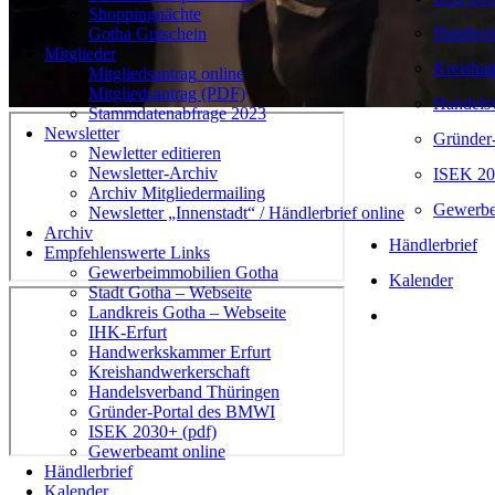
Shoppingnächte
Handwer
Gotha Gutschein
Mitglieder
Kreishan
Mitgliedsantrag online
Mitgliedsantrag (PDF)
Handels
Stammdatenabfrage 2023
Newsletter
Gründer
Newletter editieren
Newsletter-Archiv
ISEK 20
Archiv Mitgliedermailing
Gewerbe
Newsletter „Innenstadt“ / Händlerbrief online
Archiv
Händlerbrief
Empfehlenswerte Links
Gewerbeimmobilien Gotha
Kalender
Stadt Gotha – Webseite
Landkreis Gotha – Webseite
IHK-Erfurt
Handwerkskammer Erfurt
Kreishandwerkerschaft
Handelsverband Thüringen
Gründer-Portal des BMWI
ISEK 2030+ (pdf)
Gewerbeamt online
Händlerbrief
Kalender