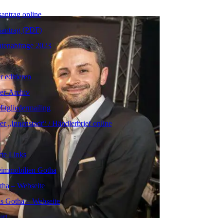
santrag online
santrag (PDF)
tenabfrage 2023
r editieren
er-Archiv
itgliedermailing
er „Innenstadt“ / Händlerbrief online
te Links
immobilien Gotha
tha – Webseite
s Gotha – Webseite
urt