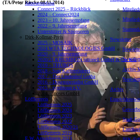
(TA/Peter Riecke 08.11.2014)
Jahresempfang
Connect 2025 – Rückblick
Mitglied
2024 – Connect2024
Mitglied
2023 – 10. Jahresempfang
2022 – 9. Jahresempfang
Stammda
Unterstützer & Sponsoren
Dirk-Kollmar-Preis
Newsletter
2025 – MOSAIK
2024 WTA TECHNOLOGIES GmbH
Newlette
2020 – 9. Jahresempfang
Newslett
2020/21 KRUMBEIN rationell GmbH & Co. KG
2019 – THÜROS
Archiv M
2018 – Sust Kaffeerösterei
2017 – Der Lindenhof Gotha
Newslett
2016 – Dosenspezialist GmbH
2015 – symbioun e.V.
Archiv
2014 – moses GmbH
Löfflerpreis
Empfehlenswer
Löfflerpreis 2025
Gewerbe
Löfflerpreis 2024
Löfflerpreis 2023
Stadt Go
Löfflerpreis 2022
Löfflerpreis 2020/21
Landkrei
Löfflerpreis 2019
E.W. Arnoldipreis 2023
IHK-Erf