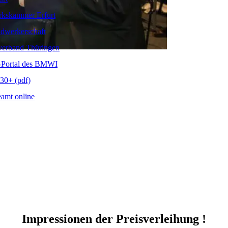
kskammer Erfurt
dwerkerschaft
verband Thüringen
-Portal des BMWI
30+ (pdf)
amt online
Impressionen der Preisverleihung !