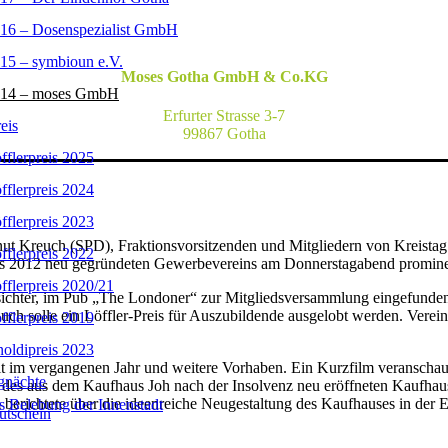
S GOTHA GMBH
16 – Dosenspezialist GmbH
15 – symbioun e.V.
Moses Gotha GmbH & Co.KG
14 – moses GmbH
Erfurter Strasse 3-7
eis
99867 Gotha
fflerpreis 2025
fflerpreis 2024
fflerpreis 2023
Kreuch (SPD), Fraktionsvorsitzenden und Mitgliedern von Kreistag un
fflerpreis 2022
es 2012 neu gegründeten Gewerbevereins am Donnerstagabend promine
fflerpreis 2020/21
esichter, im Pub „The Londoner“ zur Mitgliedsversammlung eingefunden
solle ein Löffler-Preis für Auszubildende ausgelobt werden. Vereins
fflerpreis 2019
oldipreis 2023
 im vergangenen Jahr und weitere Vorhaben. Ein Kurzfilm veranschauli
gnächte
es aus dem Kaufhaus Joh nach der Insolvenz neu eröffneten Kaufhause
 berichtete über die ideenreiche Neugestaltung des Kaufhauses in der
s Belebung der Innenstadt
utschein