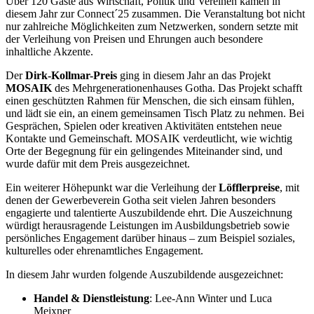
Über 120 Gäste aus Wirtschaft, Politik und Vereinen kamen in
diesem Jahr zur Connect´25 zusammen. Die Veranstaltung bot nicht
nur zahlreiche Möglichkeiten zum Netzwerken, sondern setzte mit
der Verleihung von Preisen und Ehrungen auch besondere
inhaltliche Akzente.
Der
Dirk-Kollmar-Preis
ging in diesem Jahr an das Projekt
MOSAIK
des Mehrgenerationenhauses Gotha. Das Projekt schafft
einen geschützten Rahmen für Menschen, die sich einsam fühlen,
und lädt sie ein, an einem gemeinsamen Tisch Platz zu nehmen. Bei
Gesprächen, Spielen oder kreativen Aktivitäten entstehen neue
Kontakte und Gemeinschaft. MOSAIK verdeutlicht, wie wichtig
Orte der Begegnung für ein gelingendes Miteinander sind, und
wurde dafür mit dem Preis ausgezeichnet.
Ein weiterer Höhepunkt war die Verleihung der
Löfflerpreise
, mit
denen der Gewerbeverein Gotha seit vielen Jahren besonders
engagierte und talentierte Auszubildende ehrt. Die Auszeichnung
würdigt herausragende Leistungen im Ausbildungsbetrieb sowie
persönliches Engagement darüber hinaus – zum Beispiel soziales,
kulturelles oder ehrenamtliches Engagement.
In diesem Jahr wurden folgende Auszubildende ausgezeichnet:
Handel & Dienstleistung
: Lee-Ann Winter und Luca
Meixner