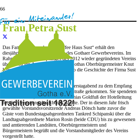
2018 – SUST KAFFEERÖSTEREI
Frau Petra Sust
Das Familienunternehmen „Kaffee Haus Sust“ erhält den
diesjährigen Dirk-Kollmar-Preis des Gothaer Gewerbevereins. Im
Rahmen des Jahresempfanges des 2012 wieder gegründeten Vereins
übergaben ihn Astrid Kollmar und Gothas Oberbürgermeister Knut
Kreuch (SPD), der in seiner Laudatio die Geschichte der Firma Sust
ausführlich würdigte.
140 geladene Gäste waren am Donnerstagabend zu dem Empfang
ins
Quality-Hotel
an der Ohrdrufer Straße gekommen. Sie spendeten
reichlich Beifall, als Moderator Matthias Goldfuß der Hotelleitung
für die Ausstattung des Abends dankte. Der in diesem Jahr frisch
gewählte Vorstandsvorsitzende Andreas Dötsch hatte zuvor die
Gäste vom Bundestagsabgeordneten Tankred Schipanski über die
Landtagsabgeordnete Marion Rosin (beide CDU) bis zu gewesenen
und amtierenden Landräten, Oberbürgermeistern und
Bürgermeistern begrüßt und die Vorstandsmitglieder des Vereins
vorgestellt hatte.