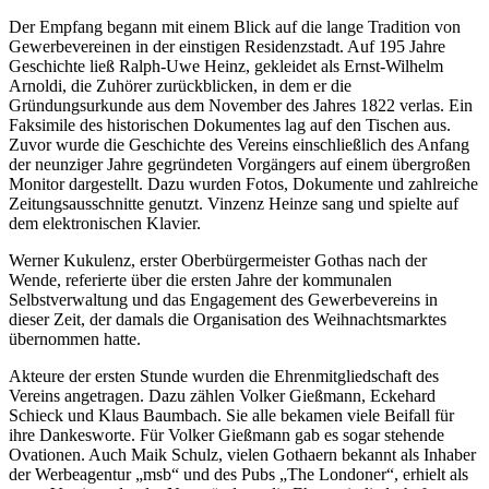
Der Empfang begann mit einem Blick auf die lange Tradition von
Gewerbevereinen in der einstigen Residenzstadt. Auf 195 Jahre
Geschichte ließ Ralph-Uwe Heinz, gekleidet als Ernst-Wilhelm
Arnoldi, die Zuhörer zurückblicken, in dem er die
Gründungsurkunde aus dem November des Jahres 1822 verlas. Ein
Faksimile des historischen Dokumentes lag auf den Tischen aus.
Zuvor wurde die Geschichte des Vereins einschließlich des Anfang
der neunziger Jahre gegründeten Vorgängers auf einem übergroßen
Monitor dargestellt. Dazu wurden Fotos, Dokumente und zahlreiche
Zeitungsausschnitte genutzt. Vinzenz Heinze sang und spielte auf
dem elektronischen Klavier.
Werner Kukulenz, erster Oberbürgermeister Gothas nach der
Wende, referierte über die ersten Jahre der kommunalen
Selbstverwaltung und das Engagement des Gewerbevereins in
dieser Zeit, der damals die Organisation des Weihnachtsmarktes
übernommen hatte.
Akteure der ersten Stunde wurden die Ehrenmitgliedschaft des
Vereins angetragen. Dazu zählen Volker Gießmann, Eckehard
Schieck und Klaus Baumbach. Sie alle bekamen viele Beifall für
ihre Dankesworte. Für Volker Gießmann gab es sogar stehende
Ovationen. Auch Maik Schulz, vielen Gothaern bekannt als Inhaber
der Werbeagentur „msb“ und des Pubs „The Londoner“, erhielt als