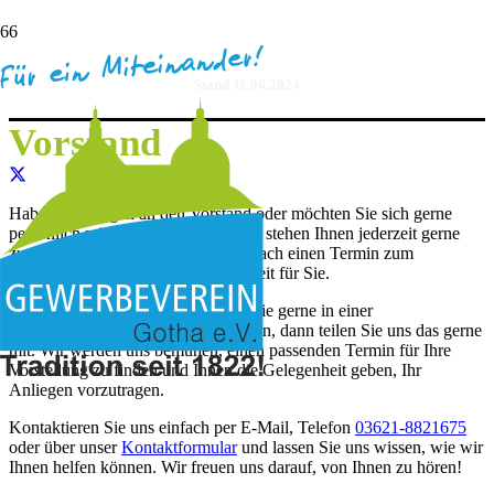
VORSTAND
Stand 11.06.2024
Vorstand
Haben Sie Fragen an den Vorstand oder möchten Sie sich gerne
persönlich mit uns austauschen? Wir stehen Ihnen jederzeit gerne
zur Verfügung. Vereinbaren Sie einfach einen Termin zum
Vorsprechen und wir nehmen uns Zeit für Sie.
Wenn Sie ein Anliegen haben, das Sie gerne in einer
Vorstandssitzung vorbringen möchten, dann teilen Sie uns das gerne
mit. Wir werden uns bemühen, einen passenden Termin für Ihre
Vorstellung zu finden und Ihnen die Gelegenheit geben, Ihr
Anliegen vorzutragen.
Kontaktieren Sie uns einfach per E-Mail, Telefon
03621-8821675
oder über unser
Kontaktformular
und lassen Sie uns wissen, wie wir
Ihnen helfen können. Wir freuen uns darauf, von Ihnen zu hören!