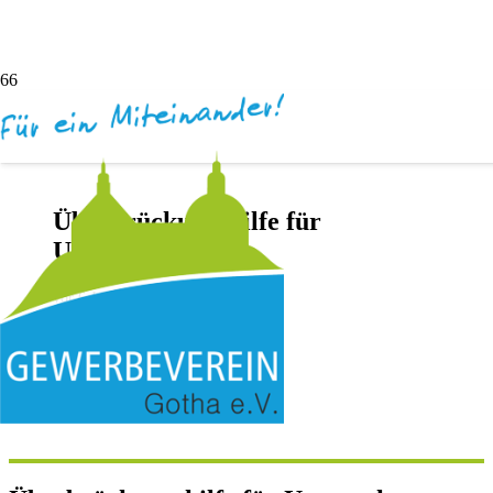
Überbrückungshilfe für
Unternehmen
vor 6 Jahren
Andreas Dötsch
Keine Kommentare