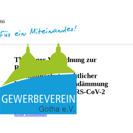
Thüringer Verordnung zur
Regelung
infektionsschutzrechtlicher
Maßnahmen zur Eindämmung
des Coronavirus SARS-CoV-2
vor 5 Jahren
Andreas Dötsch
Keine Kommentare