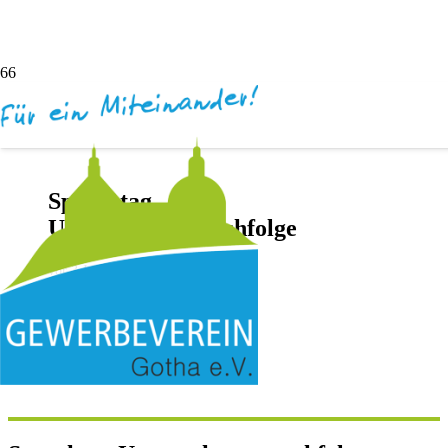
Sprechtag
Unternehmensnachfolge
vor 3 Jahren
Darya Inochentsy
Keine Kommentare