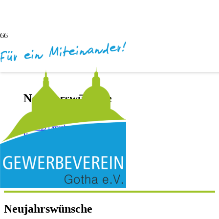
Neujahrswünsche
vor 4 Jahren
Andreas Dötsch
Keine Kommentare
Neujahrswünsche