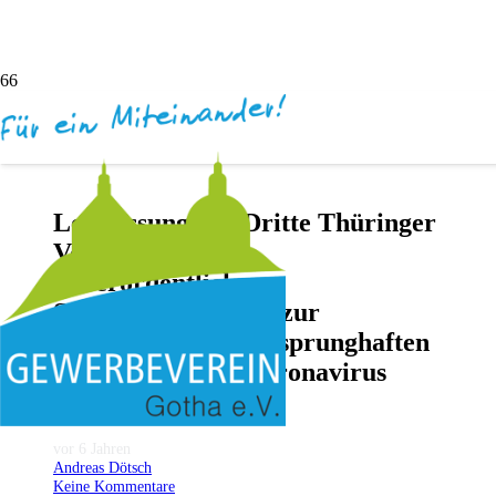
Lesefassung 3. – Dritte Thüringer
Verordnung über
außerordentliche
Sondermaßnahmen zur
Eindämmung einer sprunghaften
Ausbreitung des Coronavirus
SARS-CoV-2
vor 6 Jahren
Andreas Dötsch
Keine Kommentare