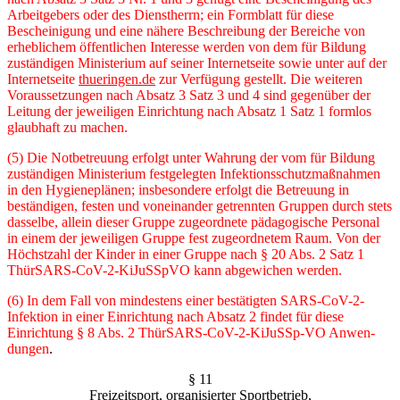
Arbeitgebers oder des Dienstherrn; ein Formblatt für diese
Bescheinigung und eine nähere Beschreibung der Bereiche von
erheb­lichem öffentlichen Interesse werden von dem für Bildung
zuständigen Ministerium auf seiner Internetseite sowie unter auf der
Internetseite
thueringen.de
zur Verfügung gestellt. Die weiteren
Voraussetzungen nach Absatz 3 Satz 3 und 4 sind gegenüber der
Leitung der jewei­ligen Einrichtung nach Absatz 1 Satz 1 formlos
glaubhaft zu machen.
(5) Die Notbetreuung erfolgt unter Wahrung der vom für Bildung
zuständigen Ministerium festgelegten Infektionsschutzmaßnahmen
in den Hygieneplänen; insbesondere erfolgt die Be­treuung in
beständigen, festen und voneinander getrennten Gruppen durch stets
dasselbe, allein dieser Gruppe zugeordnete pädagogische Personal
in einem der jeweiligen Gruppe fest zugeordnetem Raum. Von der
Höchstzahl der Kinder in einer Gruppe nach § 20 Abs. 2 Satz 1
ThürSARS-CoV-2-KiJuSSpVO kann abgewichen werden.
(6) In dem Fall von mindestens einer bestätigten SARS-CoV-2-
Infektion in einer Einrichtung nach Absatz 2 findet für diese
Einrichtung § 8 Abs. 2 ThürSARS-CoV-2-KiJuSSp-VO Anwen­
dungen
.
§ 11
Freizeitsport, organisierter Sportbetrieb,