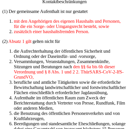
Kontaktbeschränkungen
(1) Der gemeinsame Aufenthalt ist nur gestattet
mit den Angehörigen des eigenen Haushalts und Personen,
für die ein Sorge- oder Um­gangsrecht besteht, sowie
zusätzlich einer haushaltsfremden Person.
(2)
Absatz 1 gilt
gelten nicht für
die Aufrechterhaltung der öffentlichen Sicherheit und
Ordnung oder der Daseinsfür- und -vorsorge,
Versammlungen, Veranstaltungen, Zusammenkünfte,
Sitzungen und Beratungen nach
den §§ 6a bis 6b dieser
Verordnung und § 8 Abs. 1 und 2 2. ThürSARS-CoV-2-IfS-
GrundVO,
berufliche und amtliche Tätigkeiten sowie die erforderliche
Bewirtschaftung landwirtschaft­licher und forstwirtschaftlicher
Flächen einschließlich erforderlicher Jagdausübung,
Aufenthalte im öffentlichen Raum zum Zweck der
Berichterstattung durch Vertreter von Presse, Rundfunk, Film
oder anderen Medien,
die Benutzung des öffentlichen Personenverkehrs und von
Kraftfahrzeugen,
Beerdigungen und standesamtliche Eheschließungen, solange
dabei eine Gesamtzahl von insgesamt höchstens 15 Personen