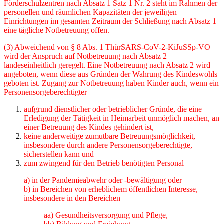
Förderschulzentren nach Absatz 1 Satz 1 Nr. 2 steht im Rahmen der
personellen und räumlichen Kapazitäten der jeweiligen
Einrichtungen im ge­samten Zeitraum der Schließung nach Absatz 1
eine tägliche Notbetreuung offen.
(3) Abweichend von § 8 Abs. 1 ThürSARS-CoV-2-KiJuSSp-VO
wird der Anspruch auf Notbe­treuung nach Absatz 2
landeseinheitlich geregelt. Eine Notbetreuung nach Absatz 2 wird
an­geboten, wenn diese aus Gründen der Wahrung des Kindeswohls
geboten ist. Zugang zur Notbetreuung haben Kinder auch, wenn ein
Personensorgeberechtigter
aufgrund dienstlicher oder betrieblicher Gründe, die eine
Erledigung der Tätigkeit in Heim­arbeit unmöglich machen, an
einer Betreuung des Kindes gehindert ist,
keine anderweitige zumutbare Betreuungsmöglichkeit,
insbesondere durch andere Perso­nensorgeberechtigte,
sicherstellen kann und
zum zwingend für den Betrieb benötigten Personal
a) in der Pandemieabwehr oder -bewältigung oder
b) in Bereichen von erheblichem öffentlichen Interesse,
insbesondere in den Bereichen
aa) Gesundheitsversorgung und Pflege,