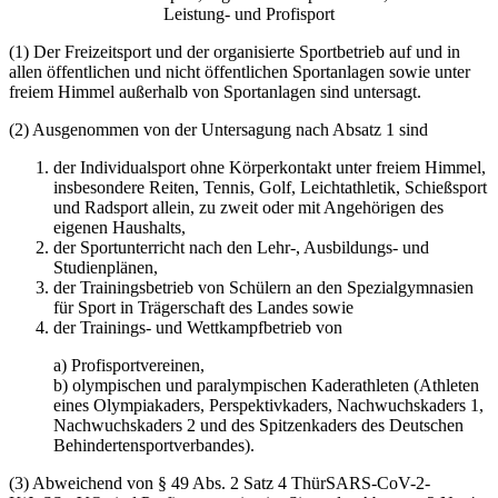
Leistung- und Profisport
(1) Der Freizeitsport und der organisierte Sportbetrieb auf und in
allen öffentlichen und nicht öffentlichen Sportanlagen sowie unter
freiem Himmel außerhalb von Sportanlagen sind unter­sagt.
(2) Ausgenommen von der Untersagung nach Absatz 1 sind
der Individualsport ohne Körperkontakt unter freiem Himmel,
insbesondere Reiten, Ten­nis, Golf, Leichtathletik, Schießsport
und Radsport allein, zu zweit oder mit Angehörigen des
eigenen Haushalts,
der Sportunterricht nach den Lehr-, Ausbildungs- und
Studienplänen,
der Trainingsbetrieb von Schülern an den Spezialgymnasien
für Sport in Trägerschaft des Landes sowie
der Trainings- und Wettkampfbetrieb von
a) Profisportvereinen,
b) olympischen und paralympischen Kaderathleten (Athleten
eines Olympiakaders, Per­spektivkaders, Nachwuchskaders 1,
Nachwuchskaders 2 und des Spitzenkaders des Deutschen
Behindertensportverbandes).
(3) Abweichend von § 49 Abs. 2 Satz 4 ThürSARS-CoV-2-