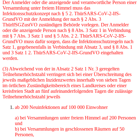
Der Anmelder oder die anzeigende und verantwortliche Person einer
Versammlung unter freiem Himmel muss das
Infektionsschutzkonzept nach § 5 2. ThürSARS-CoV-2-IfS-
GrundVO mit der Anmeldung der nach § 2 Abs. 3
ThürlfSGZustVO zuständigen Behörde vorlegen. Der Anmelder
oder die anzeigende Person nach § 8 Abs. 3 Satz 1 in Verbindung
mit § 7 Abs. 3 Satz 1 und § 5 Abs. 2 2. ThürSARS-CoV-2-IfS-
GrundVO muss dafür sorgen, dass die Infekti­onsschutzregeln nach
Satz 1, gegebenenfalls in Verbindung mit Absatz 3, und § 8 Abs. 1
und 3 Satz 1 2. ThürSARS-CoV-2-IfS-GrundVO eingehalten
werden.
(3) Abweichend von der in Absatz 2 Satz 1 Nr. 3 geregelten
Teilnehmerhöchstzahl verringert sich bei einer Überschreitung des
jeweils maßgeblichen Inzidenzwertes innerhalb von sieben Tagen
im örtlichen Zuständigkeitsbereich eines Landkreises oder einer
kreisfreien Stadt an fünf aufeinanderfolgenden Tagen die zulässige
Teilnehmerhöchstzahl jeweils
ab 200 Neuinfektionen auf 100 000 Einwohner
a) bei Versammlungen unter freiem Himmel auf 200 Personen
und
b) bei Versammlungen in geschlossenen Räumen auf 50
Personen,