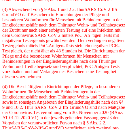
(3) Abweichend von § 9 Abs. 1 und 2 2.ThürSARS-CoV-2-IfS-
GrundVO darf Besuchern in Einrichtungen der Pflege und
besonderen Wohnformen für Menschen mit Behinderungen in der
Eingliederungshilfe nach dem Thüringer Wohn- und Teilhabegesetz
der Zutritt nur nach einer erfolgten Testung auf eine Infektion mit
dem Coronavirus SARS-CoV-2 mittels PoC-An- tigen-Tests mit
negativem Testergebnis gewährt werden. Dem verlangten negativen
Tester­gebnis mittels PoC-Antigen-Tests steht ein negativer PCR-
Test gleich, der nicht älter als 48 Stunden ist. Die Einrichtungen der
Pflege und die besonderen Wohnformen für Menschen mit
Behinderungen in der Eingliederungshilfe nach dem Thüringer
Wohn- und T eilhabegesetz sind verpflichtet, PoC-Antigen-Tests
vorzuhalten und auf Verlangen des Besuchers eine Testung bei
diesem vorzunehmen.
(4) Die Beschäftigten in Einrichtungen der Pflege, in besonderen
Wohnformen für Menschen mit Behinderungen in der
Eingliederungshilfe nach dem Thüringer Wohn- und Teilhabegesetz
sowie in sonstigen Angeboten der Eingliederungshilfe nach den §§
9 und 10 2. Thür-SARS- CoV-2-IfS-GrundVO sind nach Maßgabe
der Coronavirus-Testverordnung vom 30. November 2020 (BAnz.
AT 01.12.2020 V1) in der jeweils geltenden Fassung gemäß den
Vorgaben der verantwortlichen Person nach § 5 Abs. 2 2.
ThürSARS-CoV-2-IfS-GrundVO verpflichtet, sich zweimal pro