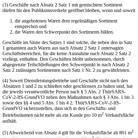
(3)
Geschäfte nach Absatz 2 Satz 1 mit gemischtem Sortiment
dürfen für den Publikumsver­kehr geöffnet bleiben, wenn und soweit
die angebotenen Waren dem regelmäßigen Sortiment
entsprechen und
die Waren den Schwerpunkt des Sortiments bilden.
Geschäfte im Sinne des Satzes 1 sind solche, die neben den in Satz
1 genannten auch Waren aus nach Absatz 2 Satz 1 untersagten
Geschäftsbereichen, für die keine Ausnahme nach Ab­satz 2 Satz 2
vorliegt, enthalten. Den Geschäften bleibt unbenommen, durch
abgegrenzte Teilschließungen den Schwerpunkt in nach Absatz 2
Satz 2 zulässigen Sortimenten nach Satz 1 Nr. 2 zu gewährleisten.
(4) Soweit Dienstleistungsbetriebe und Geschäfte nicht nach den
Absätzen 1 und 2 zu schlie­ßen oder geschlossen zu halten sind, hat
die jeweils verantwortliche Person nach § 5 Abs. 2 ThürSARS-
CoV-2-IfS-GrundVO neben den Maßnahmen nach § 3 Abs. 1 bis 3
sowie den §§ 4 und 5 Abs. 1 bis 4 2. ThürSARS-CoV-2-IfS-
GrundVO sicherzustellen, dass sich in den Geschäfts- und
2
Betriebsräumen nicht mehr als ein Kunde pro 10 m
Verkaufsfläche
aufhält.
2
(5) Abweichend von Absatz 4 gilt für die Verkaufsfläche ab 801 m
2