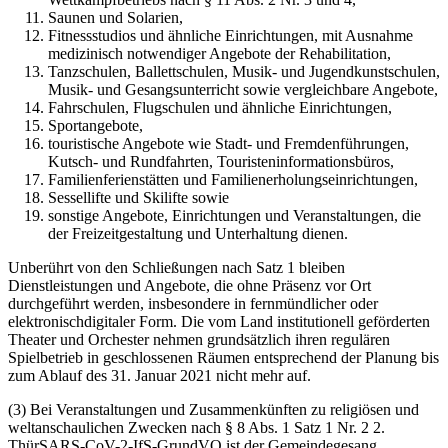
Saunen und Solarien,
Fitnessstudios und ähnliche Einrichtungen, mit Ausnahme
medizinisch notwendiger An­gebote der Rehabilitation,
Tanzschulen, Ballettschulen, Musik- und Jugendkunstschulen,
Musik- und Gesangsunter­richt sowie vergleichbare Angebote,
Fahrschulen, Flugschulen und ähnliche Einrichtungen,
Sportangebote,
touristische Angebote wie Stadt- und Fremdenführungen,
Kutsch- und Rundfahrten, Tou­risteninformationsbüros,
Familienferienstätten und Familienerholungseinrichtungen,
Sessellifte und Skilifte sowie
sonstige Angebote, Einrichtungen und Veranstaltungen, die
der Freizeitgestaltung und Unterhaltung dienen.
Unberührt von den Schließungen nach Satz 1 bleiben
Dienstleistungen und Angebote, die ohne Präsenz vor Ort
durchgeführt werden, insbesondere in fernmündlicher oder
elektronisch­digitaler Form. Die vom Land institutionell geförderten
Theater und Orchester nehmen grund­sätzlich ihren regulären
Spielbetrieb in geschlossenen Räumen entsprechend der Planung bis
zum Ablauf des 31. Januar 2021 nicht mehr auf.
(3) Bei Veranstaltungen und Zusammenkünften zu religiösen und
weltanschaulichen Zwe­cken nach § 8 Abs. 1 Satz 1 Nr. 2 2.
ThürSARS-CoV-2-IfS-GrundVO ist der Gemeindegesang