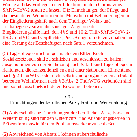
Woche auf das Vorliegen einer Infektion mit dem Coronavirus
SARS-CoV-2 testen zu lassen. Die Einrichtungen der Pflege und
die besonderen Wohnformen für Menschen mit Behinderungen in
der Eingliederungshilfe nach dem Thüringer Wohn- und
Teilhabegesetz so­wie die sonstigen Angebote der
Eingliederungshilfe nach den §§ 9 und 10 2. Thür-SARS-CoV- 2-
IfS-GrundVO sind verpflichtet, PoC-Antigen-Tests vorzuhalten und
eine Testung der Be­schäftigten nach Satz 1 vorzunehmen.
(5) Tagespflegeeinrichtungen nach dem Elften Buch
Sozialgesetzbuch sind zu schließen und geschlossen zu halten;
ausgenommen von der Schließung nach Satz 1 sind Tagespflegeein­
richtungen, die konzeptionell eng mit einer stationären Einrichtung
nach § 2 ThürWTG oder nicht selbstständig organisierten ambulant
betreuten Wohnformen nach § 3 Abs. 2 ThürWTG verbunden sind
und somit ausschließlich deren Bewohner betreuen.
§ 9b
Einrichtungen der beruflichen Aus-, Fort- und Weiterbildung
(1) Außerschulische Einrichtungen der beruflichen Aus-, Fort- und
Weiterbildung sind für den Unterrichts- und Ausbildungsbetrieb in
Präsenzform sowie für den Publikumsverkehr zu schlie­ßen.
(2) Abweichend von Absatz 1 können außerschulische