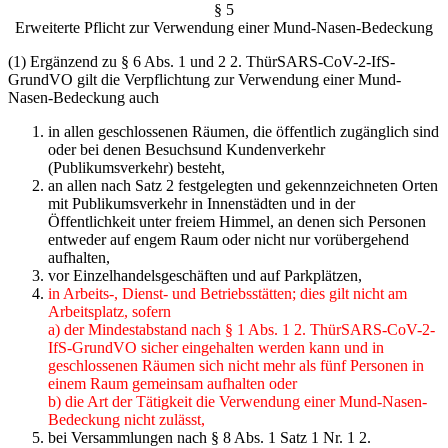
§ 5
Erweiterte Pflicht zur Verwendung einer Mund-Nasen-Bedeckung
(1) Ergänzend zu § 6 Abs. 1 und 2 2. ThürSARS-CoV-2-IfS-
GrundVO gilt die Verpflichtung zur Verwendung einer Mund-
Nasen-Bedeckung auch
in allen geschlossenen Räumen, die öffentlich zugänglich sind
oder bei denen Besuchs­und Kundenverkehr
(Publikumsverkehr) besteht,
an allen nach Satz 2 festgelegten und gekennzeichneten Orten
mit Publikumsverkehr in Innenstädten und in der
Öffentlichkeit unter freiem Himmel, an denen sich Personen
ent­weder auf engem Raum oder nicht nur vorübergehend
aufhalten,
vor Einzelhandelsgeschäften und auf Parkplätzen,
in Arbeits-, Dienst- und Betriebsstätten; dies gilt nicht am
Arbeitsplatz, sofern
a) der Mindestabstand nach § 1 Abs. 1 2. ThürSARS-CoV-2-
IfS-GrundVO sicher einge­halten werden kann und in
geschlossenen Räumen sich nicht mehr als fünf Personen in
einem Raum gemeinsam aufhalten oder
b) die Art der Tätigkeit die Verwendung einer Mund-Nasen-
Bedeckung nicht zulässt,
bei Versammlungen nach § 8 Abs. 1 Satz 1 Nr. 1 2.