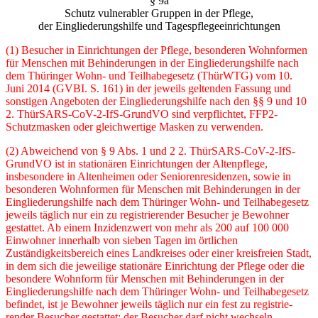
§ 9a
Schutz vulnerabler Gruppen in der Pflege,
der Eingliederungshilfe und Tagespflegeeinrichtungen
(1) Besucher in Einrichtungen der Pflege, besonderen Wohnformen
für Menschen mit Behin­derungen in der Eingliederungshilfe nach
dem Thüringer Wohn- und Teilhabegesetz (ThürWTG) vom 10.
Juni 2014 (GVBI. S. 161) in der jeweils geltenden Fassung und
sonstigen Angeboten der Eingliederungshilfe nach den §§ 9 und 10
2. ThürSARS-CoV-2-IfS-GrundVO sind verpflichtet, FFP2-
Schutzmasken oder gleichwertige Masken zu verwenden.
(2) Abweichend von § 9 Abs. 1 und 2 2. ThürSARS-CoV-2-IfS-
GrundVO ist in stationären Einrichtungen der Altenpflege,
insbesondere in Altenheimen oder Seniorenresidenzen, sowie in
besonderen Wohnformen für Menschen mit Behinderungen in der
Eingliederungshilfe nach dem Thüringer Wohn- und Teilhabegesetz
jeweils täglich nur ein zu registrierender Besucher je Bewohner
gestattet. Ab einem Inzidenzwert von mehr als 200 auf 100 000
Einwohner inner­halb von sieben Tagen im örtlichen
Zuständigkeitsbereich eines Landkreises oder einer kreis­freien Stadt,
in dem sich die jeweilige stationäre Einrichtung der Pflege oder die
besondere Wohnform für Menschen mit Behinderungen in der
Eingliederungshilfe nach dem Thüringer Wohn- und Teilhabegesetz
befindet, ist je Bewohner jeweils täglich nur ein fest zu registrie­
render Besucher gestattet; der Besucher darf nicht wechseln.