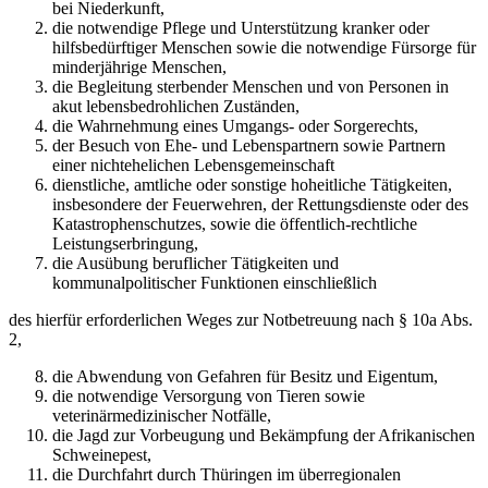
bei Nie­derkunft,
die notwendige Pflege und Unterstützung kranker oder
hilfsbedürftiger Menschen sowie die notwendige Fürsorge für
minderjährige Menschen,
die Begleitung sterbender Menschen und von Personen in
akut lebensbedrohlichen Zu­ständen,
die Wahrnehmung eines Umgangs- oder Sorgerechts,
der Besuch von Ehe- und Lebenspartnern sowie Partnern
einer nichtehelichen Lebens­gemeinschaft
dienstliche, amtliche oder sonstige hoheitliche Tätigkeiten,
insbesondere der Feuerweh­ren, der Rettungsdienste oder des
Katastrophenschutzes, sowie die öffentlich-rechtliche
Leistungserbringung,
die Ausübung beruflicher Tätigkeiten und
kommunalpolitischer Funktionen einschließlich
des hierfür erforderlichen Weges zur Notbetreuung nach § 10a Abs.
2,
die Abwendung von Gefahren für Besitz und Eigentum,
die notwendige Versorgung von Tieren sowie
veterinärmedizinischer Notfälle,
die Jagd zur Vorbeugung und Bekämpfung der Afrikanischen
Schweinepest,
die Durchfahrt durch Thüringen im überregionalen