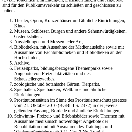
sind für den Publikumsver­kehr zu schließen und geschlossen zu
halten:
Theater, Opern, Konzerthäuser und ähnliche Einrichtungen,
Kinos,
Museen, Schlösser, Burgen und andere Sehenswürdigkeiten,
Gedenkstätten,
Ausstellungen und Messen jeder Art,
Bibliotheken, mit Ausnahme der Medienausleihe sowie mit
Ausnahme von Fachbibliothe­ken und Bibliotheken an den
Hochschulen,
Archive,
Freizeitparks, bildungsbezogene Themenparks sowie
Angebote von Freizeitaktivitäten und des
Schaustellergewerbes,
zoologische und botanische Gärten, Tierparks,
Spielhallen, Spielbanken, Wettbüros und ähnliche
Einrichtungen,
Prostitutionsstätten im Sinne des Prostituiertenschutzgesetzes
vom 21. Oktober 2016 (BGBl. I S. 2372) in der jeweils
geltenden Fassung, Bordelle und ähnliche Einrichtungen,
Schwimm-, Freizeit- und Erlebnisbäder sowie Thermen mit
Ausnahme medizinisch not­wendiger Angebote der
Rehabilitation und mit Ausnahme des Trainings- und
Wettkampf­betriebs nach § 11 Abs. 2 Nr. 3 und 4,