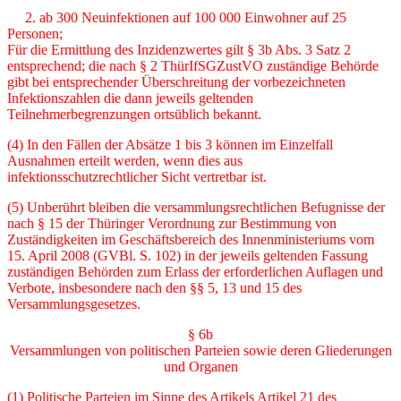
2. ab 300 Neuinfektionen auf 100 000 Einwohner auf 25
Personen;
Für die Ermittlung des Inzidenzwertes gilt § 3b Abs. 3 Satz 2
entsprechend; die nach § 2 ThürIfSGZustVO zuständige Behörde
gibt bei entsprechender Überschreitung der vorbezeich­neten
Infektionszahlen die dann jeweils geltenden
Teilnehmerbegrenzungen ortsüblich be­kannt.
(4) In den Fällen der Absätze 1 bis 3 können im Einzelfall
Ausnahmen erteilt werden, wenn dies aus
infektionsschutzrechtlicher Sicht vertretbar ist.
(5) Unberührt bleiben die versammlungsrechtlichen Befugnisse der
nach § 15 der Thüringer Verordnung zur Bestimmung von
Zuständigkeiten im Geschäftsbereich des Innenministeriums vom
15. April 2008 (GVBl. S. 102) in der jeweils geltenden Fassung
zuständigen Behörden zum Erlass der erforderlichen Auflagen und
Verbote, insbesondere nach den §§ 5, 13 und 15 des
Versammlungsgesetzes.
§ 6b
Versammlungen von politischen Parteien sowie deren Gliederungen
und Organen
(1) Politische Parteien im Sinne des Artikels Artikel 21 des