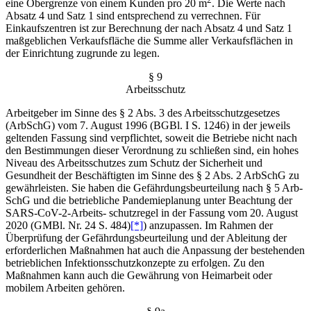
eine Obergrenze von ei­nem Kunden pro 20 m
. Die Werte nach
Absatz 4 und Satz 1 sind entsprechend zu verrechnen. Für
Einkaufszentren ist zur Berechnung der nach Absatz 4 und Satz 1
maßgeblichen Ver­kaufsfläche die Summe aller Verkaufsflächen in
der Einrichtung zugrunde zu legen.
§ 9
Arbeitsschutz
Arbeitgeber im Sinne des § 2 Abs. 3 des Arbeitsschutzgesetzes
(ArbSchG) vom 7. August 1996 (BGBl. I S. 1246) in der jeweils
geltenden Fassung sind verpflichtet, soweit die Betriebe nicht nach
den Bestimmungen dieser Verordnung zu schließen sind, ein hohes
Niveau des Arbeitsschutzes zum Schutz der Sicherheit und
Gesundheit der Beschäftigten im Sinne des § 2 Abs. 2 ArbSchG zu
gewährleisten. Sie haben die Gefährdungsbeurteilung nach § 5 Arb-
SchG und die betriebliche Pandemieplanung unter Beachtung der
SARS-CoV-2-Arbeits- schutzregel in der Fassung vom 20. August
2020 (GMBl. Nr. 24 S. 484)
[*]
) anzupassen. Im Rah­men der
Überprüfung der Gefährdungsbeurteilung und der Ableitung der
erforderlichen Maß­nahmen hat auch die Anpassung der bestehenden
betrieblichen Infektionsschutzkonzepte zu erfolgen. Zu den
Maßnahmen kann auch die Gewährung von Heimarbeit oder
mobilem Arbei­ten gehören.