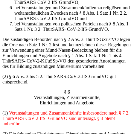
ThürSARS-CoV-2-IfS-GrundVO,
bei Veranstaltungen und Zusammenkünften zu religiösen und
weltanschaulichen Zwe­cken nach § 8 Abs. 1 Satz 1 Nr. 2 2.
ThürSARS-CoV-2-IfS-GrundVO und
bei Veranstaltungen von politischen Parteien nach § 8 Abs. 1
Satz 1 Nr. 3 2. ThürSARS- CoV-2-IfS-GrundVO.
Die zuständigen Behörden nach § 2 Abs. 3 ThürIfSGZustVO legen
die Orte nach Satz 1 Nr. 2 fest und kennzeichnen diese. Regelungen
zur Verwendung einer Mund-Nasen-Bedeckung bleiben für die
Einrichtungen und Angebote nach § 1 Abs. 1 Satz 1 Nr. 1 bis 4
ThürSARS- CoV-2-KiJuSSp-VO den gesonderten Anordnungen
des für Bildung zuständigen Ministeriums vorbehalten.
(2) § 6 Abs. 3 bis 5 2. ThürSARS-CoV-2-IfS-GrundVO gilt
entsprechend.
§ 6
Veranstaltungen, Zusammenkünfte,
Einrichtungen und Angebote
(1)
Veranstaltungen und Zusammenkünfte insbesondere nach § 7 2.
ThürSARS-CoV-2-IfS- GrundVO sind untersagt. § 3 bleibt
unberührt.
(2) Die folgenden Einrichtungen, Dienstleistungen und Angebote