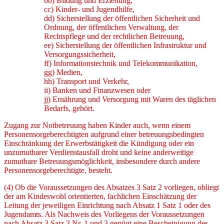
bb) Bildung und Erziehung,
cc) Kinder- und Jugendhilfe,
dd) Sicherstellung der öffentlichen Sicherheit und
Ordnung, der öffentlichen Verwaltung, der
Rechtspflege und der rechtlichen Betreuung,
ee) Sicherstellung der öffentlichen Infrastruktur und
Versorgungssicherheit,
ff) Informationstechnik und Telekommunikation,
gg) Medien,
hh) Transport und Verkehr,
ii) Banken und Finanzwesen oder
jj) Ernährung und Versorgung mit Waren des täglichen
Bedarfs, gehört.
Zugang zur Notbetreuung haben Kinder auch, wenn einem
Personensorgeberechtigten auf­grund einer betreuungsbedingten
Einschränkung der Erwerbstätigkeit die Kündigung oder ein
unzumutbarer Verdienstausfall droht und keine anderweitige
zumutbare Betreuungsmöglich­keit, insbesondere durch andere
Personensorgeberechtigte, besteht.
(4) Ob die Voraussetzungen des Absatzes 3 Satz 2 vorliegen, obliegt
der am Kindeswohl orientierten, fachlichen Einschätzung der
Leitung der jeweiligen Einrichtung nach Absatz 1 Satz 1 oder des
Jugendamts. Als Nachweis des Vorliegens der Voraussetzungen
nach Ab­satz 3 Satz 3 Nr. 1 und 3 genügt eine Bescheinigung des