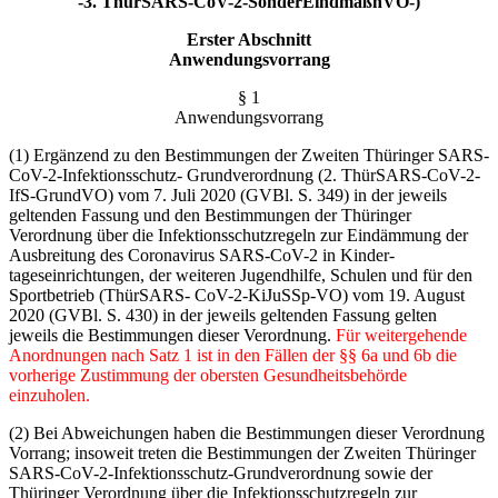
-3. ThürSARS-CoV-2-SonderEindmaßnVO-)
Erster Abschnitt
Anwendungsvorrang
§ 1
Anwendungsvorrang
(1) Ergänzend zu den Bestimmungen der Zweiten Thüringer SARS-
CoV-2-Infektionsschutz- Grundverordnung (2. ThürSARS-CoV-2-
IfS-GrundVO) vom 7. Juli 2020 (GVBl. S. 349) in der jeweils
geltenden Fassung und den Bestimmungen der Thüringer
Verordnung über die Infek­tionsschutzregeln zur Eindämmung der
Ausbreitung des Coronavirus SARS-CoV-2 in Kinder­
tageseinrichtungen, der weiteren Jugendhilfe, Schulen und für den
Sportbetrieb (ThürSARS- CoV-2-KiJuSSp-VO) vom 19. August
2020 (GVBl. S. 430) in der jeweils geltenden Fassung gelten
jeweils die Bestimmungen dieser Verordnung.
Für weitergehende
Anordnungen nach Satz 1 ist in den Fällen der §§ 6a und 6b die
vorherige Zustimmung der obersten Gesundheits­behörde
einzuholen.
(2) Bei Abweichungen haben die Bestimmungen dieser Verordnung
Vorrang; insoweit treten die Bestimmungen der Zweiten Thüringer
SARS-CoV-2-Infektionsschutz-Grundverordnung sowie der
Thüringer Verordnung über die Infektionsschutzregeln zur