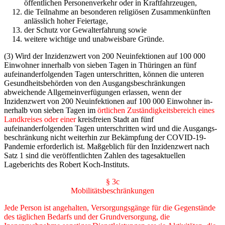
öffentlichen Personenverkehr oder in Kraftfahrzeugen,
die Teilnahme an besonderen religiösen Zusammenkünften
anlässlich hoher Feiertage,
der Schutz vor Gewalterfahrung sowie
weitere wichtige und unabweisbare Gründe.
(3) Wird der Inzidenzwert von 200 Neuinfektionen auf 100 000
Einwohner innerhalb von sie­ben Tagen in Thüringen an fünf
aufeinanderfolgenden Tagen unterschritten, können die unte­ren
Gesundheitsbehörden von den Ausgangsbeschränkungen
abweichende Allgemeinverfü­gungen erlassen, wenn der
Inzidenzwert von 200 Neuinfektionen auf 100 000 Einwohner in­
nerhalb von sieben Tagen im
örtlichen Zuständigkeitsbereich eines
Landkreises oder einer
kreisfreien Stadt an fünf
aufeinanderfolgenden Tagen unterschritten wird und die Ausgangs­
beschränkung nicht weiterhin zur Bekämpfung der COVID-19-
Pandemie erforderlich ist. Maß­geblich für den Inzidenzwert nach
Satz 1 sind die veröffentlichten Zahlen des tagesaktuellen
Lageberichts des Robert Koch-Instituts.
§ 3c
Mobilitätsbeschränkungen
Jede Person ist angehalten, Versorgungsgänge für die Gegenstände
des täglichen Bedarfs und der Grundversorgung, die