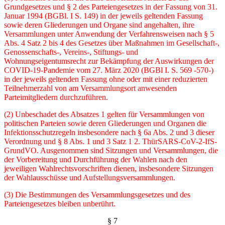
Grundgesetzes und § 2 des Par­teiengesetzes in der Fassung von 31.
Januar 1994 (BGBl. I S. 149) in der jeweils geltenden Fassung
sowie deren Gliederungen und Organe sind angehalten, ihre
Versammlungen unter Anwendung der Verfahrensweisen nach § 5
Abs. 4 Satz 2 bis 4 des Gesetzes über Maßnah­men im Gesellschaft-,
Genossenschafts-, Vereins-, Stiftungs- und
Wohnungseigentumsrecht zur Bekämpfung der Auswirkungen der
COVID-19-Pandemie vom 27. März 2020 (BGBl I. S. 569 -570-)
in der jeweils geltenden Fassung ohne oder mit einer reduzierten
Teilnehmerzahl von am Versammlungsort anwesenden
Parteimitgliedern durchzuführen.
(2) Unbeschadet des Absatzes 1 gelten für Versammlungen von
politischen Parteien sowie deren Gliederungen und Organen die
Infektionsschutzregeln insbesondere nach § 6a Abs. 2 und 3 dieser
Verordnung und § 8 Abs. 1 und 3 Satz 1 2. ThürSARS-CoV-2-IfS-
GrundVO. Aus­genommen sind Sitzungen und Versammlungen, die
der Vorbereitung und Durchführung der Wahlen nach den
jeweiligen Wahlrechtsvorschriften dienen, insbesondere Sitzungen
der Wahlausschüsse und Aufstellungsversammlungen.
(3) Die Bestimmungen des Versammlungsgesetzes und des
Parteiengesetzes bleiben unbe­rührt.
§ 7