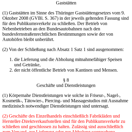
Gaststätten
(1) Gaststätten im Sinne des Thüringer Gaststättengesetzes vom 9.
Oktober 2008 (GVBl. S. 367) in der jeweils geltenden Fassung sind
für den Publikumsverkehr zu schließen. Der Betrieb von
Nebenbetrieben an den Bundesautobahnen nach den
bundesfernstraßenrechtli­chen Bestimmungen sowie der von
Autohöfen bleibt unberührt.
(2) Von der Schließung nach Absatz 1 Satz 1 sind ausgenommen:
die Lieferung und die Abholung mitnahmefähiger Speisen
und Getränke,
der nicht öffentliche Betrieb von Kantinen und Mensen.
§ 8
Geschäfte und Dienstleistungen
(1) Körpernahe Dienstleistungen wie solche in Friseur-, Nagel-,
Kosmetik-, Tätowier-, Pier­cing- und Massagestudios mit Ausnahme
medizinisch notwendiger Dienstleistungen sind un­tersagt.
(2) Geschäfte des Einzelhandels einschließlich Fabrikläden und
Hersteller-Direktverkaufs­stellen sind für den Publikumsverkehr zu
schließen und geschlossen zu halten. Zulässig sind ausschließlich
zum Versand, zur Lieferung oder zur Abholung vorgesehene