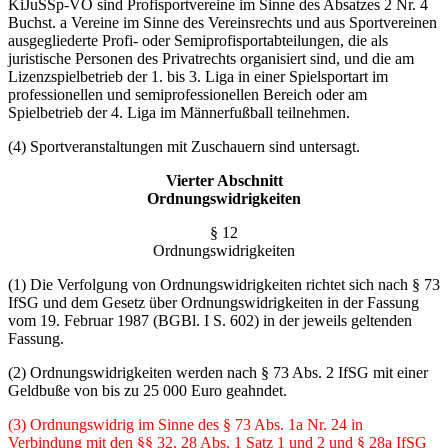
KiJuSSp-VO sind Profisportvereine im Sinne des Absatzes 2 Nr. 4
Buchst. a Vereine im Sinne des Vereinsrechts und aus Sport­vereinen
ausgegliederte Profi- oder Semiprofisportabteilungen, die als
juristische Personen des Privatrechts organisiert sind, und die am
Lizenzspielbetrieb der 1. bis 3. Liga in einer Spielsportart im
professionellen und semiprofessionellen Bereich oder am
Spielbetrieb der 4. Liga im Männerfußball teilnehmen.
(4) Sportveranstaltungen mit Zuschauern sind untersagt.
Vierter Abschnitt
Ordnungswidrigkeiten
§ 12
Ordnungswidrigkeiten
(1) Die Verfolgung von Ordnungswidrigkeiten richtet sich nach § 73
IfSG und dem Gesetz über Ordnungswidrigkeiten in der Fassung
vom 19. Februar 1987 (BGBl. I S. 602) in der je­weils geltenden
Fassung.
(2) Ordnungswidrigkeiten werden nach § 73 Abs. 2 IfSG mit einer
Geldbuße von bis zu 25 000 Euro geahndet.
(3) Ordnungswidrig im Sinne des § 73 Abs. 1a Nr. 24 in
Verbindung mit den §§ 32, 28 Abs. 1 Satz 1 und 2 und § 28a IfSG