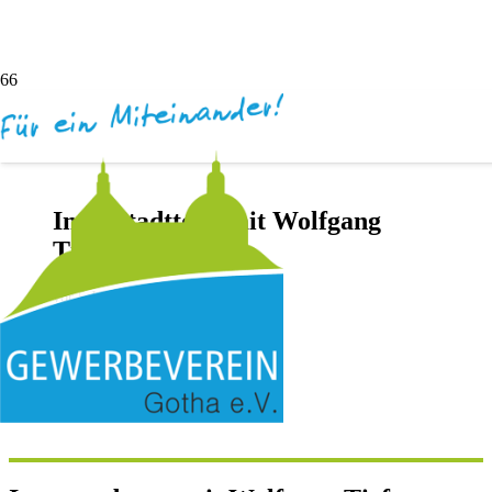
Innenstadttour mit Wolfgang
Tiefensee
vor 5 Jahren
Andreas Dötsch
Keine Kommentare