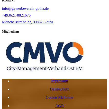
Kontakt
info@gewerbeverein-gotha.de
+493621-8821675
Mönchelsstraße 22, 99867 Gotha
Mitglied im:
Impressum
Datenschutz
Cookie-Richtlinie
AGB