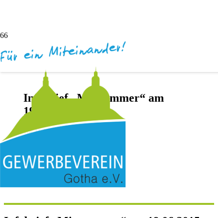
Infobrief „Mittsommer“ am
19.06.2015
vor 11 Jahren
Andreas Dötsch
Keine Kommentare