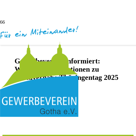
Gewerbeverein Informiert:
Wichtige Informationen zu
Standvergabe Thüringentag 2025
vor 1 Jahr
Darya Inochentsy
Keine Kommentare