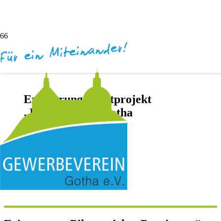
Erinnerung: Pilotprojekt
„Praxistage“ – Gotha
vor 4 Jahren
Andreas Dötsch
Keine Kommentare