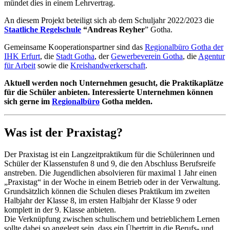
mündet dies in einem Lehrvertrag.
An diesem Projekt beteiligt sich ab dem Schuljahr 2022/2023 die
Staatliche Regelschule
“Andreas Reyher
” Gotha.
Gemeinsame Kooperationspartner sind das
Regionalbüro Gotha der
IHK Erfurt
, die
Stadt Gotha
, der
Gewerbeverein Gotha
, die
Agentur
für Arbeit
sowie die
Kreishandwerkerschaft
.
Aktuell werden noch Unternehmen gesucht, die Praktikaplätze
für die Schüler anbieten. Interessierte Unternehmen können
sich gerne im
Regionalbüro
Gotha melden.
Was ist der Praxistag?
Der Praxistag ist ein Langzeitpraktikum für die Schülerinnen und
Schüler der Klassenstufen 8 und 9, die den Abschluss Berufsreife
anstreben. Die Jugendlichen absolvieren für maximal 1 Jahr einen
„Praxistag“ in der Woche in einem Betrieb oder in der Verwaltung.
Grundsätzlich können die Schulen dieses Praktikum im zweiten
Halbjahr der Klasse 8, im ersten Halbjahr der Klasse 9 oder
komplett in der 9. Klasse anbieten.
Die Verknüpfung zwischen schulischem und betrieblichem Lernen
sollte dabei so angelegt sein, dass ein Übertritt in die Berufs- und