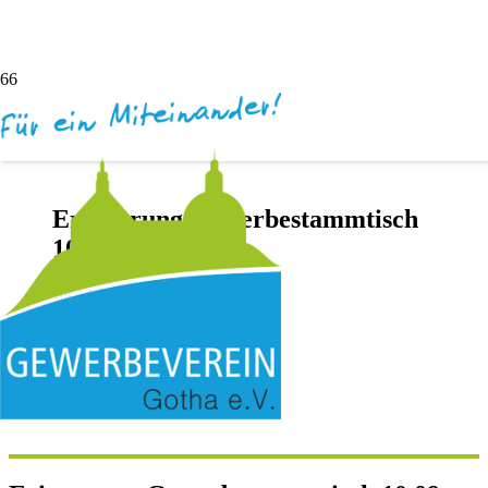
Erinnerung Gewerbestammtisch
10.09.
vor 14 Jahren
Andreas Dötsch
Keine Kommentare