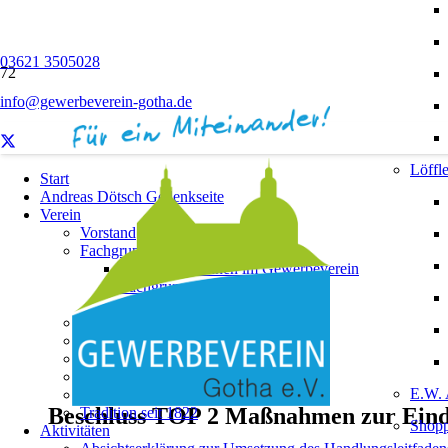
03621 3505028
info@gewerbeverein-gotha.de
Löffle
Start
Andreas Dötsch Gedenkseite
Verein
Vorstand
Fachgruppen
Unternehmerinnen im Gewerbeverein
Fachgruppe „Innenstadt“
Geschäftsordnung
Satzung
Beitragsordnung
Download
Ehrenmitgliedschaften
E.W. 
Festzeitschrift 1822 – 2022!
Beschluss TOP 2 Maßnahmen zur Ein
Tradition seit 1822
Shopp
Aktivitäten