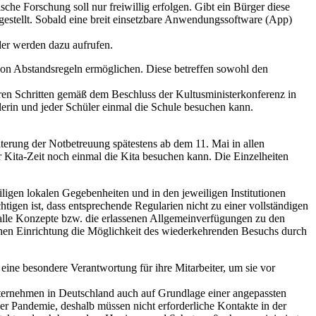
he Forschung soll nur freiwillig erfolgen. Gibt ein Bürger diese
tgestellt. Sobald eine breit einsetzbare Anwendungssoftware (App)
der werden dazu aufrufen.
on Abstandsregeln ermöglichen. Diese betreffen sowohl den
ren Schritten gemäß dem Beschluss der Kultusministerkonferenz in
lerin und jeder Schüler einmal die Schule besuchen kann.
erung der Notbetreuung spätestens ab dem 11. Mai in allen
 Kita-Zeit noch einmal die Kita besuchen kann. Die Einzelheiten
ligen lokalen Gegebenheiten und in den jeweiligen Institutionen
gen ist, dass entsprechende Regularien nicht zu einer vollständigen
n alle Konzepte bzw. die erlassenen Allgemeinverfügungen zu den
hen Einrichtung die Möglichkeit des wiederkehrenden Besuchs durch
eine besondere Verantwortung für ihre Mitarbeiter, um sie vor
 Unternehmen in Deutschland auch auf Grundlage einer angepassten
er Pandemie, deshalb müssen nicht erforderliche Kontakte in der