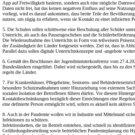
App auf Freiwilligkeit basieren, sondern auch eine mögliche Datenwei
Daten nicht frei, hat das keinen negativen Einfluss auf seine Nutzun
vorliegt, wird es darauf ankommen, dass breite Teile der Bevölkerung
nutzen, um zügig zu erfahren, wenn sie Kontakt zu einer infizierten 
5. Die Schulen sollen schrittweise eine Beschulung aller Schüler 
Unterricht, als auch das Pausengeschehen und die Schülerbeförderun
Die Wiederaufnahme des Unterrichts in Form von teilweisem Präsenzu
der Zuständigkeit der Länder fortgesetzt werden. Ziel ist, dass in A
Parallel dazu sollen digitale Unterrichtskonzepte und -angebote weite
6. Gemäß des Beschlusses der Jugendministerkonferenz vom 27.4.2020
Bundesländern eingeführt. Dabei wird sichergestellt, dass bis zu de
regeln die Länder.
7. Für Krankenhäuser, Pflegeheime, Senioren- und Behinderteneinrich
besondere Schutzmaßnahmen unter Hinzuziehung von externem Sachvers
sozialen Isolation der Betroffenen führen dürfen. Vor diesem Hinter
Kontaktbeschränkungen bezüglich dieser Einrichtungen eine Regelun
eine definierte Person ermöglicht wird, sofern es aktuell kein aktive
8. Auch in der Pandemie wollen wir in Industrie und Mittelstand sich
Infektionen zu schützen.
Infektionsketten, die im Betrieb entstehen, sind schnell zu identifi
Gefährdungsbeurteilung sowie betrieblichen Pandemieplanung ein Hygi