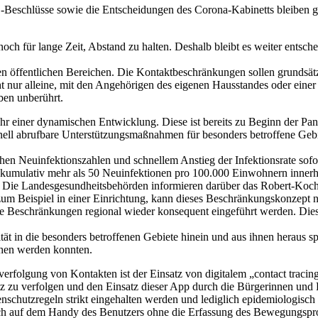
eschlüsse sowie die Entscheidungen des Corona-Kabinetts bleiben gü
ch für lange Zeit, Abstand zu halten. Deshalb bleibt es weiter entsche
öffentlichen Bereichen. Die Kontaktbeschränkungen sollen grundsätzli
ht nur alleine, mit den Angehörigen des eigenen Hausstandes oder eine
ben unberührt.
ahr einer dynamischen Entwicklung. Diese ist bereits zu Beginn der Pa
nell abrufbare Unterstützungsmaßnahmen für besonders betroffene Geb
en Neuinfektionszahlen und schnellem Anstieg der Infektionsrate sofo
mit kumulativ mehr als 50 Neuinfektionen pro 100.000 Einwohnern inner
 Die Landesgesundheitsbehörden informieren darüber das Robert-Koch-
zum Beispiel in einer Einrichtung, kann dieses Beschränkungskonzept n
e Beschränkungen regional wieder konsequent eingeführt werden. Die
ät in die besonders betroffenen Gebiete hinein und aus ihnen heraus sp
ochen werden konnten.
verfolgung von Kontakten ist der Einsatz von digitalem „contact trac
 zu verfolgen und den Einsatz dieser App durch die Bürgerinnen und B
nschutzregeln strikt eingehalten werden und lediglich epidemiologisch
ich auf dem Handy des Benutzers ohne die Erfassung des Bewegungsprofi