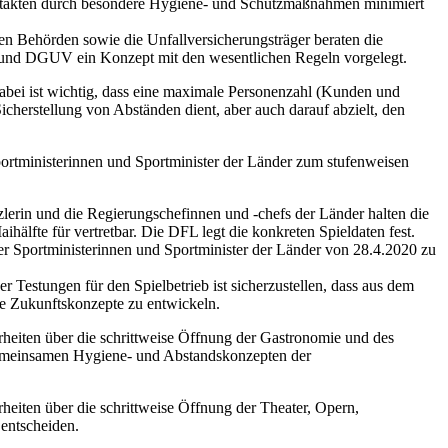
ontakten durch besondere Hygiene- und Schutzmaßnahmen minimiert
en Behörden sowie die Unfallversicherungsträger beraten die
n und DGUV ein Konzept mit den wesentlichen Regeln vorgelegt.
abei ist wichtig, dass eine maximale Personenzahl (Kunden und
cherstellung von Abständen dient, aber auch darauf abzielt, den
portministerinnen und Sportminister der Länder zum stufenweisen
zlerin und die Regierungschefinnen und -chefs der Länder halten die
ihälfte für vertretbar. Die DFL legt die konkreten Spieldaten fest.
Sportministerinnen und Sportminister der Länder von 28.4.2020 zu
Testungen für den Spielbetrieb ist sicherzustellen, dass aus dem
ge Zukunftskonzepte zu entwickeln.
heiten über die schrittweise Öffnung der Gastronomie und des
gemeinsamen Hygiene- und Abstandskonzepten der
eiten über die schrittweise Öffnung der Theater, Opern,
entscheiden.