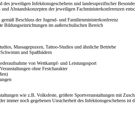
 des jeweiligen Infektionsgeschehens und landesspezifischer Besonder
 und Abstandskonzepten der jeweiligen Fachministerkonferenzen entsc
b gemäß Beschluss der Jugend- und Familienministerkonferenz
ate Bildungseinrichtungen im außerschulischen Bereich
tudios, Massagepraxen, Tattoo-Studios und ähnliche Betriebe
gen, Schwimm und Spaßbädern
 Wiederaufnahme von Wettkampf- und Leistungssport
e Veranstaltungen ohne Festcharakter
ußen)
tungen
ltungen wie z.B. Volksfeste, größere Sportveranstaltungen mit Zuschau
 der immer noch gegebenen Unsicherheit des Infektionsgeschehens ist 