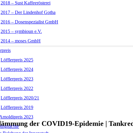
2018 – Sust Kaffeerösterei
2017 – Der Lindenhof Gotha
2016 – Dosenspezialist GmbH
2015 – symbioun e.V.
2014 – moses GmbH
rpreis
Löfflerpreis 2025
Löfflerpreis 2024
Löfflerpreis 2023
Löfflerpreis 2022
Löfflerpreis 2020/21
Löfflerpreis 2019
Arnoldipreis 2023
dämmung der COVID19-Epidemie | Tankred
ingnächte