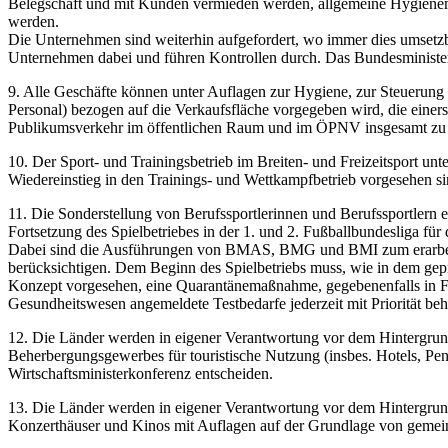
Belegschaft und mit Kunden vermieden werden, allgemeine Hygienem
werden.
Die Unternehmen sind weiterhin aufgefordert, wo immer dies umsetzba
Unternehmen dabei und führen Kontrollen durch. Das Bundesminister
9. Alle Geschäfte können unter Auflagen zur Hygiene, zur Steuerung
Personal) bezogen auf die Verkaufsfläche vorgegeben wird, die einers
Publikumsverkehr im öffentlichen Raum und im ÖPNV insgesamt zu
10. Der Sport- und Trainingsbetrieb im Breiten- und Freizeitsport u
Wiedereinstieg in den Trainings- und Wettkampfbetrieb vorgesehen sin
11. Die Sonderstellung von Berufssportlerinnen und Berufssportlern e
Fortsetzung des Spielbetriebes in der 1. und 2. Fußballbundesliga für 
Dabei sind die Ausführungen von BMAS, BMG und BMI zum erarbeite
berücksichtigen. Dem Beginn des Spielbetriebs muss, wie in dem gep
Konzept vorgesehen, eine Quarantänemaßnahme, gegebenenfalls in Form
Gesundheitswesen angemeldete Testbedarfe jederzeit mit Priorität be
12. Die Länder werden in eigener Verantwortung vor dem Hintergrund
Beherbergungsgewerbes für touristische Nutzung (insbes. Hotels, 
Wirtschaftsministerkonferenz entscheiden.
13. Die Länder werden in eigener Verantwortung vor dem Hintergrund 
Konzerthäuser und Kinos mit Auflagen auf der Grundlage von gemei