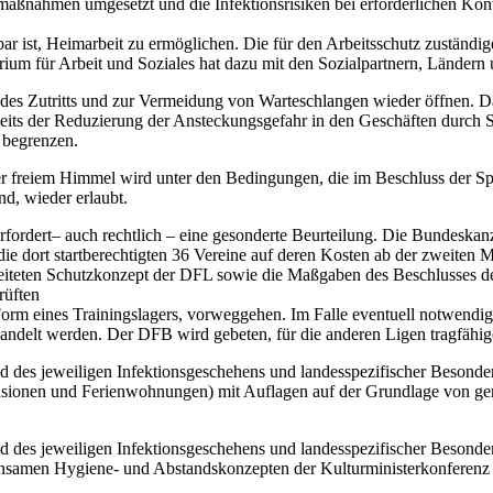
aßnahmen umgesetzt und die Infektionsrisiken bei erforderlichen K
r ist, Heimarbeit zu ermöglichen. Die für den Arbeitsschutz zuständig
ium für Arbeit und Soziales hat dazu mit den Sozialpartnern, Länder
 des Zutritts und zur Vermeidung von Warteschlangen wieder öffnen. D
eits der Reduzierung der Ansteckungsgefahr in den Geschäften durch Si
 begrenzen.
nter freiem Himmel wird unter den Bedingungen, die im Beschluss der S
d, wieder erlaubt.
rfordert– auch rechtlich – eine gesonderte Beurteilung. Die Bundeskan
die dort startberechtigten 36 Vereine auf deren Kosten ab der zweiten Ma
ten Schutzkonzept der DFL sowie die Maßgaben des Beschlusses der 
rüften
 eines Trainingslagers, vorweggehen. Im Falle eventuell notwendiger 
handelt werden. Der DFB wird gebeten, für die anderen Ligen tragfähi
 des jeweiligen Infektionsgeschehens und landesspezifischer Besonder
Pensionen und Ferienwohnungen) mit Auflagen auf der Grundlage von 
des jeweiligen Infektionsgeschehens und landesspezifischer Besonderh
nsamen Hygiene- und Abstandskonzepten der Kulturministerkonferenz 