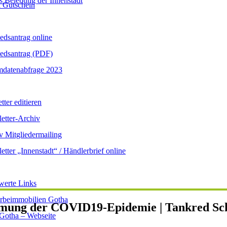
s Belebung der Innenstadt
 Gutschein
iedsantrag online
iedsantrag (PDF)
datenabfrage 2023
ter editieren
etter-Archiv
v Mitgliedermailing
etter „Innenstadt“ / Händlerbrief online
werte Links
beimmobilien Gotha
ung der COVID19-Epidemie | Tankred Sch
 Gotha – Webseite