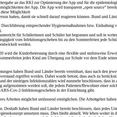
tergabe an das RKI zur Optimierung der App und für die epidemiologisc
gsmöglichkeiten der App. Die App wird transparent „open source“ berei
 diese Möglichkeit
Person hatten, damit sie schnell darauf reagieren können. Bund und Län
unter Durchführung entsprechender Hygienemaßnahmen bzw. Einhaltung v
g.
nterricht für Schülerinnen und Schüler hat begonnen und soll in weite
bhängigkeit vom Infektionsgeschehen bis zu den Sommerferien jede Schü
rentwickelt werden.
 wird die Kinderbetreuung durch eine flexible und stufenweise Erweit
n Sommerferien jedes Kind am Übergang zur Schule vor dem Ende seiner
tungen haben Bund und Länder bereits vereinbart, dass nach den jewei
tand ergriffen werden. Dabei wurde betont, dass auch zu berücksichti
grund der niedrigen Infektionszahlen wird nunmehr beschlossen, dass i
g aufgenommen werden soll, die jedem Patienten/Bewohner einer solc
s SARS-Cov-2-Infektionsgeschehen in der Einrichtung gibt.
eres Arbeiten möglichst umfassend ermöglichen. Die Arbeitgeber haben 
zieren. Deshalb haben Bund und Länder bereits beschlossen, dass jedes
enekonzept umsetzen muss. Dies bleibt aktuell. Wir leben weiter in d