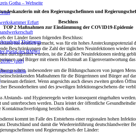
reis Gotha – Webseite
Bundeskanzlerin mit den Regierungschefinnen und Regierungsche
rfurt
Beschluss
erkskammer Erfurt
TOP 2 Maßnahmen zur Eindämmung der COVID19-Epidemie
handwerkerschaft
fs der Länder fassen folgenden Beschluss:
lsverband Thüringen
schland hat deutlich gemacht, was für ein hohes Ansteckungspotenzial
ende Beschränkungen die Zahl der täglichen Neuinfektionen wieder deut
er-Portal des BMWI
n durchgeführt wurden, ist die Zahl der Neuinfektionen niedrig geblie
ürgerinnen und Bürger mit einem Höchstmaß an Eigenverantwortung das
2030+ (pdf)
fnungsschritt, insbesondere um die Bildungschancen von jungen Mens
beamt online
eitseinschränkenden Maßnahmen für die Bürgerinnen und Bürger auf d
f
insam definiert. Wenn angesichts auch dieses zweiten großen Öffnungss
cher Besonderheiten und des jeweiligen Infektionsgeschehens die verb
ss Abstands- und Hygieneregeln weiter konsequent eingehalten werden
nt und unterbrochen werden. Dazu leistet der öffentliche Gesundheitsdie
er Kontaktnachverfolgung herzlich danken.
dienst kommt im Falle des Entstehens einer regionalen hohen Infektio
ganz Deutschland und damit die Wiedereinführung deutschlandweiter B
gierungschefinnen und Regierungschefs der Länder: