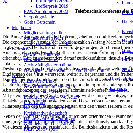
Löfflerpreis 2020/21
Landk
Löfflerpreis 2019
Telefonschaltkonferenz der 
E.W. Arnoldipreis 2023
IHK-E
Shoppingnächte
Handw
Gotha Gutschein
Mitglieder
Kreis
Mitgliedsantrag online
Die Bundeskanzlerin und die Regierungschefinnen und Regierungsche
Mitgliedsantrag (PDF)
Hande
Die exponentielle Anstieg der Infektionszahlen Anfang März in Deut
Stammdatenabfrage 2023
Trotzdem ist es Deutschland in der Folge gelungen, durch einschneid
Newsletter
Gründ
Auch nachdem seit dem 20. April schrittweise erste Öffnungsmaßnahme
Newletter editieren
erkennbar. Dies ist insbesondere darauf zurückzuführen, dass die B
Newsletter-Archiv
ISEK 
haben.
Archiv Mitgliedermailing
Deshalb gehen Bund und Länder heute einen erheblichen weiteren Öf
Gewer
Newsletter „Innenstadt“ / Händlerbrief online
Eindämmen des Virus verursacht, weiter zu begrenzen und die freih
Archiv
Händlerbrie
Damit haben Bund und Länder den Pfad zur schrittweisen Öffnung geme
Empfehlenswerte Links
Länder in eigener Verantwortung vor dem Hintergrund landesspezifis
Gewerbeimmobilien Gotha
Kalender
Abstandskonzepten der jeweiligen Fachministerkonferenzen gehen.
Stadt Gotha – Webseite
Mit jedem zusätzlichen Grad der Öffnung wird es umso wichtiger, da
Landkreis Gotha – Webseite
Entstehens neuer Infektionsketten steigt. Diese müssen schnell erkan
IHK-Erfurt
Mitarbeitern in den Gesundheitsdiensten und den vielen Helfern in d
Handwerkskammer Erfurt
Kreishandwerkerschaft
Neben der Kontaktnachverfolgung durch den öffentlichen Gesundheits
Handelsverband Thüringen
eine große Rolle zu, um ein Übergreifen der Infektionsdynamik auf 
Gründer-Portal des BMWI
Vor diesem Hintergrund vereinbaren die Bundeskanzlerin und die Re
ISEK 2030+ (pdf)