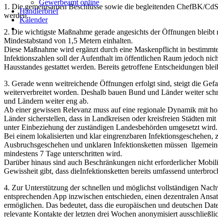
Gewerbeamt online
1. Die gemeinsamen Beschlüsse sowie die begleitenden ChefBK/CdS-B
Händlerbrief
werden.
Kalender
2. Die wichtigste Maßnahme gerade angesichts der Öffnungen bleibt no
Mindestabstand von 1,5 Metern einhalten.
Diese Maßnahme wird ergänzt durch eine Maskenpflicht in bestimmten 
Infektionszahlen soll der Aufenthalt im öffentlichen Raum jedoch nic
Hausstandes gestattet werden. Bereits getroffene Entscheidungen blei
3. Gerade wenn weitreichende Öffnungen erfolgt sind, steigt die Gef
weiterverbreitet worden. Deshalb bauen Bund und Länder weiter sch
und Ländern weiter eng ab.
Ab einer gewissen Relevanz muss auf eine regionale Dynamik mit hoh
Länder sicherstellen, dass in Landkreisen oder kreisfreien Städten 
unter Einbeziehung der zuständigen Landesbehörden umgesetzt wird.
Bei einem lokalisierten und klar eingrenzbaren Infektionsgeschehen, 
Ausbruchsgeschehen und unklaren Infektionsketten müssen llgemein
mindestens 7 Tage unterschritten wird.
Darüber hinaus sind auch Beschränkungen nicht erforderlicher Mobilit
Gewissheit gibt, dass dieInfektionsketten bereits umfassend unterbr
4. Zur Unterstützung der schnellen und möglichst vollständigen Nach
entsprechenden App inzwischen entschieden, einen dezentralen Ansatz
ermöglichen. Das bedeutet, dass die europäischen und deutschen Date
relevante Kontakte der letzten drei Wochen anonymisiert ausschließl