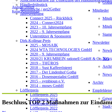
Absichtserklärung zur Umsetzung des Handlungsleitfaden
Gotha
vor 6 Jahren
Händlerfrühstück
Andreas Dötsch
Stammtische / get2Gether
Mitglieder
Keine Kommentare
Jahresempfang
Connect 2025 – Rückblick
Mitgl
2024 – Connect2024
Mitgl
2023 – 10. Jahresempfang
2022 – 9. Jahresempfang
Stamm
Unterstützer & Sponsoren
Dirk-Kollmar-Preis
Newsletter
2025 – MOSAIK
2024 WTA TECHNOLOGIES GmbH
Newlet
2020 – 9. Jahresempfang
Newsl
2020/21 KRUMBEIN rationell GmbH & Co. KG
2019 – THÜROS
Archi
2018 – Sust Kaffeerösterei
2017 – Der Lindenhof Gotha
Newsl
2016 – Dosenspezialist GmbH
2015 – symbioun e.V.
Archiv
2014 – moses GmbH
Löfflerpreis
Empfehlens
Löfflerpreis 2025
Gewer
Löfflerpreis 2024
Beschluss TOP 2 Maßnahmen zur Eindämm
Löfflerpreis 2023
Stadt
Löfflerpreis 2022