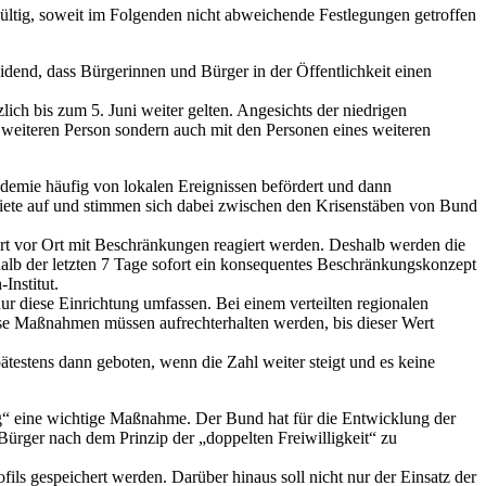
ltig, soweit im Folgenden nicht abweichende Festlegungen getroffen
idend, dass Bürgerinnen und Bürger in der Öffentlichkeit einen
ch bis zum 5. Juni weiter gelten. Angesichts der niedrigen
r weiteren Person sondern auch mit den Personen eines weiteren
ndemie häufig von lokalen Ereignissen befördert und dann
iete auf und stimmen sich dabei zwischen den Krisenstäben von Bund
rt vor Ort mit Beschränkungen reagiert werden. Deshalb werden die
halb der letzten 7 Tage sofort ein konsequentes Beschränkungskonzept
Institut.
ur diese Einrichtung umfassen. Bei einem verteilten regionalen
se Maßnahmen müssen aufrechterhalten werden, bis dieser Wert
ätestens dann geboten, wenn die Zahl weiter steigt und es keine
ing“ eine wichtige Maßnahme. Der Bund hat für die Entwicklung der
ürger nach dem Prinzip der „doppelten Freiwilligkeit“ zu
ls gespeichert werden. Darüber hinaus soll nicht nur der Einsatz der