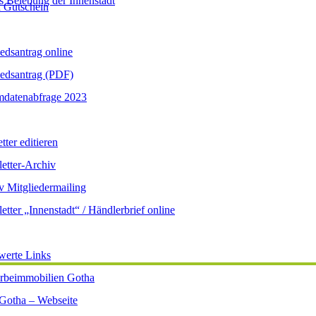
s Belebung der Innenstadt
 Gutschein
iedsantrag online
iedsantrag (PDF)
datenabfrage 2023
ter editieren
etter-Archiv
v Mitgliedermailing
etter „Innenstadt“ / Händlerbrief online
werte Links
beimmobilien Gotha
 Gotha – Webseite