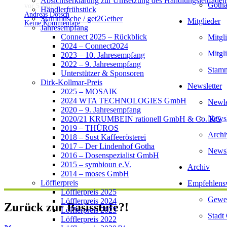
Absichtserklärung zur Umsetzung des Handlungsleitfaden
Gotha
vor 5 Jahren
Händlerfrühstück
Andreas Dötsch
Stammtische / get2Gether
Mitglieder
Keine Kommentare
Jahresempfang
Connect 2025 – Rückblick
Mitgl
2024 – Connect2024
Mitgl
2023 – 10. Jahresempfang
2022 – 9. Jahresempfang
Stamm
Unterstützer & Sponsoren
Dirk-Kollmar-Preis
Newsletter
2025 – MOSAIK
2024 WTA TECHNOLOGIES GmbH
Newlet
2020 – 9. Jahresempfang
Newsl
2020/21 KRUMBEIN rationell GmbH & Co. KG
2019 – THÜROS
Archi
2018 – Sust Kaffeerösterei
2017 – Der Lindenhof Gotha
Newsl
2016 – Dosenspezialist GmbH
2015 – symbioun e.V.
Archiv
2014 – moses GmbH
Löfflerpreis
Empfehlens
Löfflerpreis 2025
Gewer
Löfflerpreis 2024
Zurück zur Basisstufe?!
Löfflerpreis 2023
Stadt
Löfflerpreis 2022