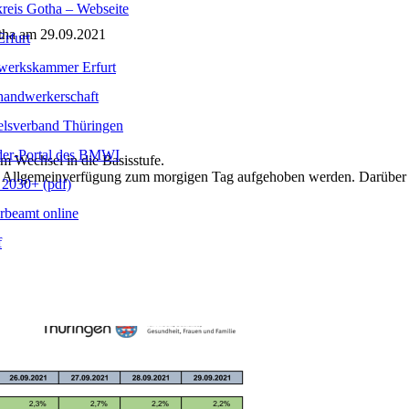
reis Gotha – Webseite
otha am 29.09.2021
rfurt
erkskammer Erfurt
handwerkerschaft
lsverband Thüringen
er-Portal des BMWI
m Wechsel in die Basisstufe.
ie Allgemeinverfügung zum morgigen Tag aufgehoben werden. Darüber 
2030+ (pdf)
beamt online
f