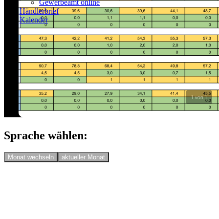
Gewerbeamt online
Händlerbrief
Kalender
Sprache wählen:
Monat wechseln
aktueller Monat