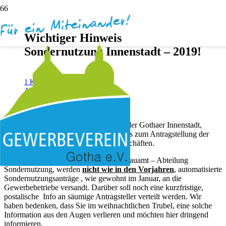
Wichtiger Hinweis
Sondernutzung Innenstadt – 2019!
vor 8 Jahren
1
Kommentar
Andreas Dötsch
Werte Händler und Gewerbetreibende der Gothaer Innenstadt,
anbei finden Sie einen wichtige Hinweis zum Antragstellung der
Sondernutzung vor Ihren Innenstadtgeschäften.
Nach Dialog mit der Dezernat II / Tiefbauamt – Abteilung
Sondernutzung, werden
nicht wie in den Vorjahren
, automatisierte
Sondernutzungsanträge , wie gewohnt im Januar, an die
Gewerbebetriebe versandt. Darüber soll noch eine kurzfristige,
postalische Info an säumige Antragsteller verteilt werden. Wir
haben bedenken, dass Sie im weihnachtlichen Trubel, eine solche
Information aus den Augen verlieren und möchten hier dringend
informieren.