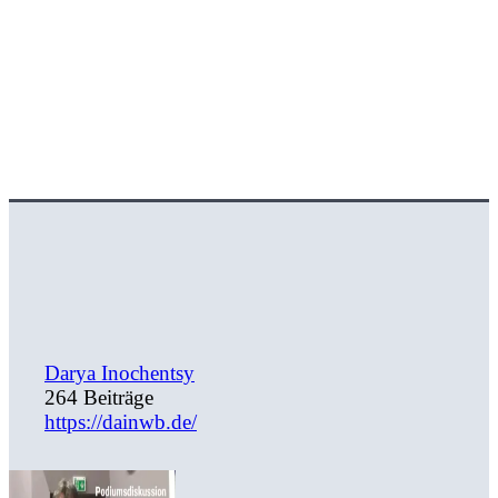
Darya Inochentsy
264 Beiträge
https://dainwb.de/