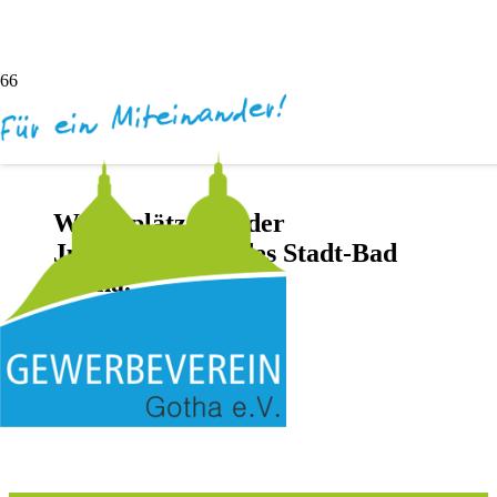
Werbeplätze bei der
Jubiläumsparty des Stadt-Bad
Gotha.
vor 2 Jahren
Darya Inochentsy
Keine Kommentare