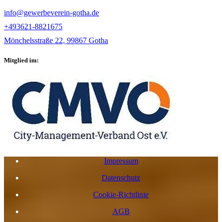
info@gewerbeverein-gotha.de
+493621-8821675
Mönchelsstraße 22, 99867 Gotha
Mitglied im:
Impressum
Datenschutz
Cookie-Richtlinie
AGB