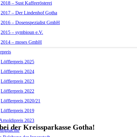
2018 – Sust Kaffeerösterei
2017 – Der Lindenhof Gotha
2016 – Dosenspezialist GmbH
2015 – symbioun e.V.
2014 – moses GmbH
rpreis
Löfflerpreis 2025
Löfflerpreis 2024
Löfflerpreis 2023
Löfflerpreis 2022
Löfflerpreis 2020/21
Löfflerpreis 2019
Arnoldipreis 2023
 bei der Kreissparkasse Gotha!
ingnächte