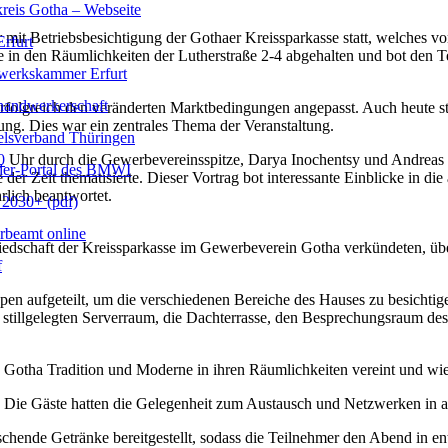
reis Gotha – Webseite
r mit Betriebsbesichtigung der Gothaer Kreissparkasse statt, welches
rfurt
e in den Räumlichkeiten der Lutherstraße 2-4 abgehalten und bot den T
erkskammer Erfurt
handwerkerschaft
 erfolgreich den veränderten Marktbedingungen angepasst. Auch heute st
ng. Dies war ein zentrales Thema der Veranstaltung.
lsverband Thüringen
0
Uhr durch die Gewerbevereinsspitze, Darya Inochentsy und Andreas Dö
er-Portal des BMWI
r Zeit thematisierte. Dieser Vortrag bot interessante Einblicke in die
lich beantwortet.
2030+ (pdf)
beamt online
iedschaft der Kreissparkasse im Gewerbeverein Gotha verkündeten, übe
f
 aufgeteilt, um die verschiedenen Bereiche des Hauses zu besichtigen.
 stillgelegten Serverraum, die Dachterrasse, den Besprechungsraum de
 Gotha Tradition und Moderne in ihren Räumlichkeiten vereint und wie 
s. Die Gäste hatten die Gelegenheit zum Austausch und Netzwerken in
rischende Getränke bereitgestellt, sodass die Teilnehmer den Abend in 