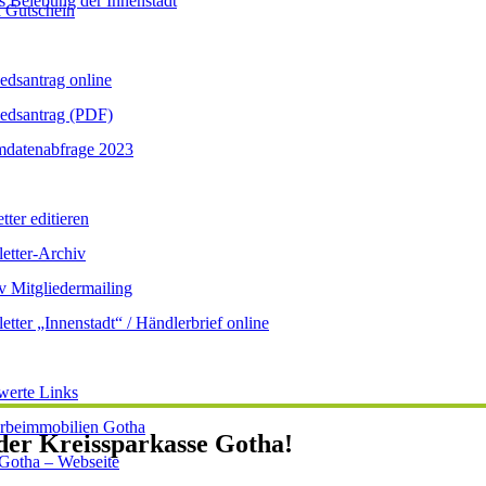
s Belebung der Innenstadt
 Gutschein
iedsantrag online
iedsantrag (PDF)
datenabfrage 2023
ter editieren
etter-Archiv
v Mitgliedermailing
etter „Innenstadt“ / Händlerbrief online
werte Links
beimmobilien Gotha
 der Kreissparkasse Gotha!
 Gotha – Webseite