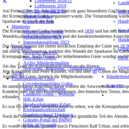
Löfflerpreis 2020/21
Landk
Löfflerpreis 2019
Am Freitag, dem
30
. Juni
2023
, fand ein ganz besonderes Get2Gethe
E.W. Arnoldipreis 2023
IHK-E
der Kreissparkasse Gotha, organisiert wurde. Die Veranstaltung wurd
Shoppingnächte
Handw
Sparkasse im Laufe der Zeit.
Gotha Gutschein
Mitglieder
Kreis
Die Kreissparkasse Gotha besteht bereits seit
1830
und hat sich stets
Mitgliedsantrag online
Wandels, des Fachkräftemangels und der kundenorientierten Ausrichtu
Mitgliedsantrag (PDF)
Hande
Stammdatenabfrage 2023
Der Abend begann mit einem herzlichen Empfang der Gäste um
18
:
3
Newsletter
Gründ
mit einem Impulsvortrag, welcher den Wandel der Sparkasse im Laufe de
Newletter editieren
Kreissparkasse. Auch Fragen der teilnehmenden Gäste wurden ausführ
Newsletter-Archiv
ISEK 
Archiv Mitgliedermailing
Als das Team der Kreissparkasse rund um die Herren
Gewer
Newsletter „Innenstadt“ / Händlerbrief online
Jörg Krieglstein und Peter Rüsseler, vor den über
40
Gästen die Mitgl
Archiv
Händlerbrie
Applaus der Gäste, feierlich die Mitgliedsurkunde.
Empfehlenswerte Links
Gewerbeimmobilien Gotha
Kalender
Im unmittelbaren Anschluss daran wurden die Anwesenden in 2 Gruppen
Stadt Gotha – Webseite
Kundencenter mit den Beratungsräumen, den historischen Tresor, den
Landkreis Gotha – Webseite
erkunden.
IHK-Erfurt
Handwerkskammer Erfurt
Es war für alle Gäste beeindruckend zu sehen, wie die Kreissparkasse
Kreishandwerkerschaft
Handelsverband Thüringen
Nach der Betriebsbesichtigung folgte der gemütliche Teil des Abend
Gründer-Portal des BMWI
ISEK 2030+ (pdf)
Es wurde ein Imbiss, geliefert durch Fleischerei Ralf Urban, und erf