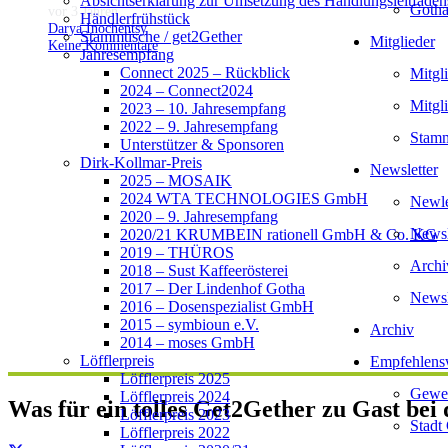
Absichtserklärung zur Umsetzung des Handlungsleitfaden
Gotha
vor 3 Jahren
Händlerfrühstück
Darya Inochentsy
Stammtische / get2Gether
Mitglieder
Keine Kommentare
Jahresempfang
Connect 2025 – Rückblick
Mitgl
2024 – Connect2024
Mitgl
2023 – 10. Jahresempfang
2022 – 9. Jahresempfang
Stamm
Unterstützer & Sponsoren
Dirk-Kollmar-Preis
Newsletter
2025 – MOSAIK
2024 WTA TECHNOLOGIES GmbH
Newlet
2020 – 9. Jahresempfang
Newsl
2020/21 KRUMBEIN rationell GmbH & Co. KG
2019 – THÜROS
Archi
2018 – Sust Kaffeerösterei
2017 – Der Lindenhof Gotha
Newsl
2016 – Dosenspezialist GmbH
2015 – symbioun e.V.
Archiv
2014 – moses GmbH
Löfflerpreis
Empfehlens
Löfflerpreis 2025
Gewer
Löfflerpreis 2024
Was für ein tolles Get2Gether zu Gast bei
Löfflerpreis 2023
Stadt
Löfflerpreis 2022