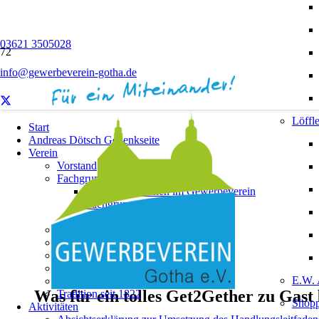
03621 3505028
info@gewerbeverein-gotha.de
Löffle
Start
Andreas Dötsch Gedenkseite
Verein
Vorstand
Fachgruppen
Unternehmerinnen im Gewerbeverein
Fachgruppe „Innenstadt“
Geschäftsordnung
Satzung
Beitragsordnung
Download
Ehrenmitgliedschaften
E.W. 
Festzeitschrift 1822 – 2022!
Was für ein tolles Get2Gether zu Gast
Tradition seit 1822
Shopp
Aktivitäten