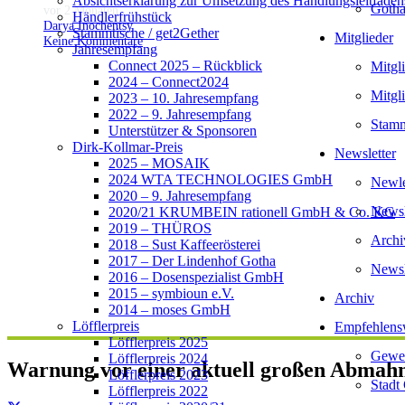
Absichtserklärung zur Umsetzung des Handlungsleitfaden
Gotha
vor 2 Monaten
Händlerfrühstück
Darya Inochentsy
Stammtische / get2Gether
Mitglieder
Keine Kommentare
Jahresempfang
Connect 2025 – Rückblick
Mitgl
2024 – Connect2024
Mitgl
2023 – 10. Jahresempfang
2022 – 9. Jahresempfang
Stamm
Unterstützer & Sponsoren
Dirk-Kollmar-Preis
Newsletter
2025 – MOSAIK
2024 WTA TECHNOLOGIES GmbH
Newlet
2020 – 9. Jahresempfang
Newsl
2020/21 KRUMBEIN rationell GmbH & Co. KG
2019 – THÜROS
Archi
2018 – Sust Kaffeerösterei
2017 – Der Lindenhof Gotha
Newsl
2016 – Dosenspezialist GmbH
2015 – symbioun e.V.
Archiv
2014 – moses GmbH
Löfflerpreis
Empfehlens
Löfflerpreis 2025
Gewer
Löfflerpreis 2024
Warnung vor einer aktuell großen Abmah
Löfflerpreis 2023
Stadt
Löfflerpreis 2022