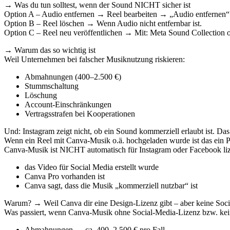
→ Was du tun solltest, wenn der Sound NICHT sicher ist
Option A – Audio entfernen → Reel bearbeiten → „Audio entfernen“
Option B – Reel löschen → Wenn Audio nicht entfernbar ist.
Option C – Reel neu veröffentlichen → Mit: Meta Sound Collection od
→ Warum das so wichtig ist
Weil Unternehmen bei falscher Musiknutzung riskieren:
Abmahnungen (400–2.500 €)
Stummschaltung
Löschung
Account-Einschränkungen
Vertragsstrafen bei Kooperationen
Und: Instagram zeigt nicht, ob ein Sound kommerziell erlaubt ist. Da
Wenn ein Reel mit Canva-Musik o.ä. hochgeladen wurde ist das ein P
Canva-Musik ist NICHT automatisch für Instagram oder Facebook lizen
das Video für Social Media erstellt wurde
Canva Pro vorhanden ist
Canva sagt, dass die Musik „kommerziell nutzbar“ ist
Warum? → Weil Canva dir eine Design-Lizenz gibt – aber keine Socia
Was passiert, wenn Canva-Musik ohne Social-Media-Lizenz bzw. kei
Abmahnungen → ca. 400–2.500 € pro Fall