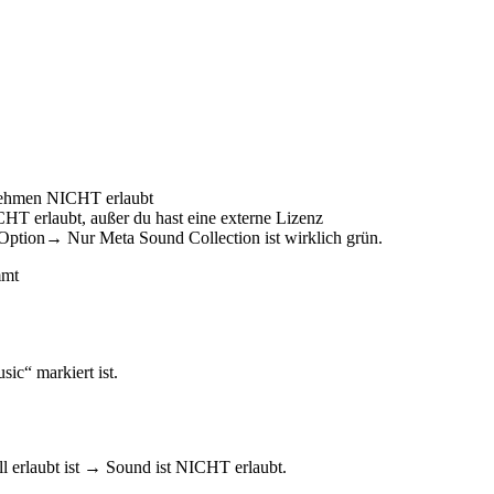
nehmen NICHT erlaubt
 erlaubt, außer du hast eine externe Lizenz
Option→ Nur Meta Sound Collection ist wirklich grün.
mmt
ic“ markiert ist.
l erlaubt ist → Sound ist NICHT erlaubt.