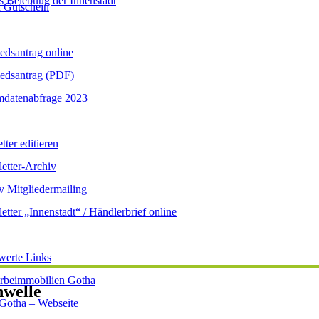
s Belebung der Innenstadt
 Gutschein
iedsantrag online
iedsantrag (PDF)
datenabfrage 2023
ter editieren
etter-Archiv
v Mitgliedermailing
etter „Innenstadt“ / Händlerbrief online
werte Links
beimmobilien Gotha
nwelle
 Gotha – Webseite