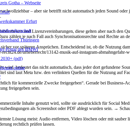
reis Gotha – Webseite
achvollziehbar – aber sie betrifft nicht automatisch jeden Sound oder 
rfurt
.
erkskammer Erfurt
handwerkerschaft
ibliotheken und Lizenzvereinbarungen, diese gelten aber nach den Quell
 Dazu zählen je nach Fall auch Synchronisationsrechte und Rechte an 
lsverband Thüringen
sicher vor späteren Ansprüchen. Entscheidend ist, ob die Nutzung dama
er-Portal des BMWI
w.e-recht24.de/urheberrecht/13142-musik-auf-instagram-abmahngefahr-w
2030+ (pdf)
 wird, bedeutet das nicht automatisch, dass jeder dort gefundene Soun
beamt online
Titel sind laut Meta bzw. den verlinkten Quellen für die Nutzung auf Fa
f
htlich für kommerzielle Zwecke freigegeben“. Gerade bei Business-Acco
ng freigegeben sein.
ommerzielle Inhalte genutzt wird, sollte sie ausdrücklich für Social Me
izenzbedingungen als Screenshot oder PDF ablegt wurden sein. → Schau
koärmste Lösung meist: Audio entfernen, Video löschen oder mit sauber 
derung rechtlich prüfen lassen.