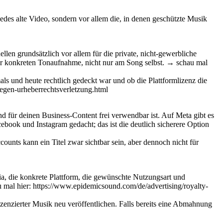
jedes alte Video, sondern vor allem die, in denen geschützte Musik
en grundsätzlich vor allem für die private, nicht-gewerbliche
der konkreten Tonaufnahme, nicht nur am Song selbst. → schau mal
ls und heute rechtlich gedeckt war und ob die Plattformlizenz die
egen-urheberrechtsverletzung.html
d für deinen Business-Content frei verwendbar ist. Auf Meta gibt es
cebook und Instagram gedacht; das ist die deutlich sicherere Option
unts kann ein Titel zwar sichtbar sein, aber dennoch nicht für
dia, die konkrete Plattform, die gewünschte Nutzungsart und
 mal hier: https://www.epidemicsound.com/de/advertising/royalty-
lizenzierter Musik neu veröffentlichen. Falls bereits eine Abmahnung