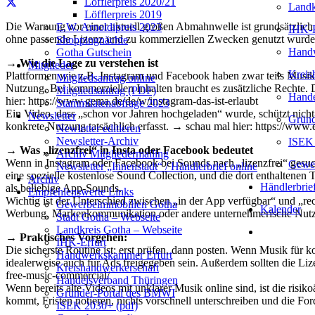
Löfflerpreis 2020/21
Landk
Löfflerpreis 2019
Die Warnung vor einer aktuell großen Abmahnwelle ist grundsätzlich n
E.W. Arnoldipreis 2023
IHK-E
ohne passende Lizenz und zu kommerziellen Zwecken genutzt wurde
Shoppingnächte
Handw
Gotha Gutschein
→ Wie die Lage zu verstehen ist
Mitglieder
Kreis
Plattformen wie z.B. Instagram und Facebook haben zwar teils Musikb
Mitgliedsantrag online
Nutzung. Bei kommerziellen Inhalten braucht es zusätzliche Rechte.
Mitgliedsantrag (PDF)
Hande
hier: https://www.gema.de/de/w/instagram-das-ist-erlaubt
Stammdatenabfrage 2023
Ein Video, dass „schon vor Jahren hochgeladen“ wurde, schützt nicht 
Newsletter
Gründ
konkrete Nutzung tatsächlich erfasst. → schau mal hier: https://ww
Newletter editieren
Newsletter-Archiv
ISEK 
→ Was „lizenzfrei“ in Insta oder Facebook bedeutet
Archiv Mitgliedermailing
Wenn in Instagram oder Facebook bei Sounds nach „lizenzfrei“ gesucht
Gewer
Newsletter „Innenstadt“ / Händlerbrief online
eine spezielle kostenlose Sound Collection, und die dort enthaltenen 
Archiv
Händlerbrie
als beliebige App-Sounds.
Empfehlenswerte Links
Wichtig ist der Unterschied zwischen „in der App verfügbar“ und „rec
Gewerbeimmobilien Gotha
Kalender
Werbung, Markenkommunikation oder andere unternehmerische Nutzu
Stadt Gotha – Webseite
Landkreis Gotha – Webseite
→ Praktisches Vorgehen:
IHK-Erfurt
Die sicherste Routine ist: erst prüfen, dann posten. Wenn Musik für k
Handwerkskammer Erfurt
idealerweise auch für Ads freigegeben sein. Außerdem sollten die L
Kreishandwerkerschaft
free-music-commercial/
Handelsverband Thüringen
Wenn bereits alte Videos mit unklarer Musik online sind, ist die risi
Gründer-Portal des BMWI
kommt, Fristen notieren, nichts vorschnell unterschreiben und die For
ISEK 2030+ (pdf)