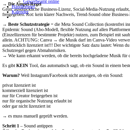
Gewerbeamt online
→ Die Ampel-Regel
Händlerbrief
Grün: ausdrückliche Business-Lizenz, Social-Media-Nutzung erlaubt, 
Kalender
freigegeben. Rot: kein klarer Nachweis, Trend-Sound ohne Business-
→ Beste Schutzstrategie
= die Meta Sound Collection (kostenfrei in
Epidemic Sound (Abo-Modell, flexible Nutzung auf allen Plattforme
(Einzellizenzen für bestimmte Projekte) nutzen, zum Beispiel mit sau
allein. ACHTUNG: Canva → die Musik darf im Canva-Video verwendet 
ausdrücklich lizenziert ist!!! Der wichtigste Satz dazu lautet: Wenn d
Schutzregel gegen Abmahnrisiken.
→ Wie kann erkannt werden, ob die bereits hochgeladene Musik für die
Es gibt
KEIN
Tool, das automatisch sagt, ob ein Sound in einem beste
Warum?
Weil Instagram/Facebook nicht anzeigen, ob ein Sound:
privat lizenziert ist
kommerziell lizenziert ist
nur für Creator freigegeben ist
nur für organische Nutzung erlaubt ist
oder gar nicht lizenziert ist
→ es muss manuell geprüft werden.
Schritt 1
– Sound antippen