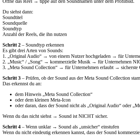
Öffne das Reel → tippe auf den Soundnamen unter dem Profilbild.
Du siehst dann:
Soundtitel
Soundquelle
Soundtyp
Anzahl der Reels, die ihn nutzen
Schritt 2
– Soundtyp erkennen
Es gibt drei Arten von Sounds:
1. „Original Audio“ → von einem Nutzer hochgeladen → für Unter
2. „Music“ / „Song“ → kommerzielle Musik → für Unternehmen NICHT
3. „Meta Sound Collection“ → für Unternehmen erlaubt → sicherste 
Schritt 3
– Prüfen, ob der Sound aus der Meta Sound Collection sta
Das erkennst du an:
dem Hinweis „Meta Sound Collection“
oder dem kleinen Meta-Icon
oder daran, dass der Sound nicht als „Original Audio“ oder „Mus
Wenn du das nicht siehst → Sound ist NICHT sicher.
Schritt 4
– Wenn unklar → Sound als „unsicher“ einstufen
Wenn du nicht eindeutig erkennen kannst, dass der Sound kommerziel