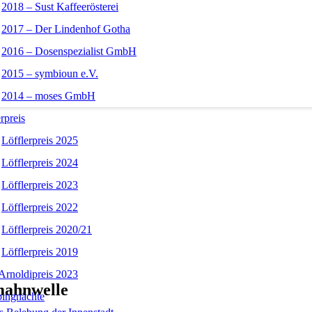
2018 – Sust Kaffeerösterei
2017 – Der Lindenhof Gotha
2016 – Dosenspezialist GmbH
2015 – symbioun e.V.
2014 – moses GmbH
rpreis
Löfflerpreis 2025
Löfflerpreis 2024
Löfflerpreis 2023
Löfflerpreis 2022
Löfflerpreis 2020/21
Löfflerpreis 2019
Arnoldipreis 2023
mahnwelle
ingnächte