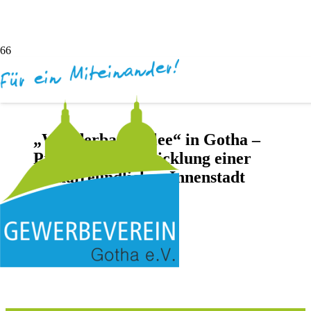
„Wanderbaumallee“ in Gotha –
Projekt zur Entwicklung einer
klimafreundlichen Innenstadt
vor 3 Jahren
Andreas Dötsch
Keine Kommentare