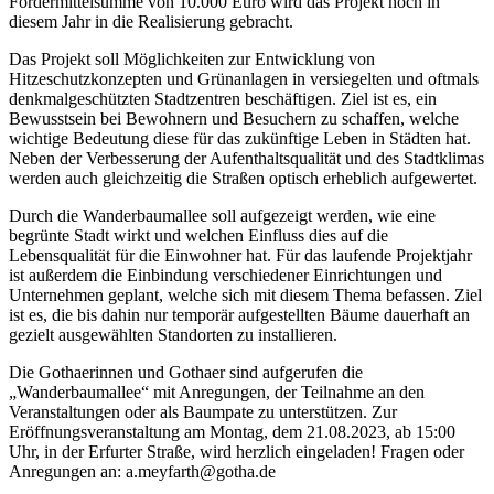
Fördermittelsumme von 10.000 Euro wird das Projekt noch in
diesem Jahr in die Realisierung gebracht.
Das Projekt soll Möglichkeiten zur Entwicklung von
Hitzeschutzkonzepten und Grünanlagen in versiegelten und oftmals
denkmalgeschützten Stadtzentren beschäftigen. Ziel ist es, ein
Bewusstsein bei Bewohnern und Besuchern zu schaffen, welche
wichtige Bedeutung diese für das zukünftige Leben in Städten hat.
Neben der Verbesserung der Aufenthaltsqualität und des Stadtklimas
werden auch gleichzeitig die Straßen optisch erheblich aufgewertet.
Durch die Wanderbaumallee soll aufgezeigt werden, wie eine
begrünte Stadt wirkt und welchen Einfluss dies auf die
Lebensqualität für die Einwohner hat. Für das laufende Projektjahr
ist außerdem die Einbindung verschiedener Einrichtungen und
Unternehmen geplant, welche sich mit diesem Thema befassen. Ziel
ist es, die bis dahin nur temporär aufgestellten Bäume dauerhaft an
gezielt ausgewählten Standorten zu installieren.
Die Gothaerinnen und Gothaer sind aufgerufen die
„Wanderbaumallee“ mit Anregungen, der Teilnahme an den
Veranstaltungen oder als Baumpate zu unterstützen. Zur
Eröffnungsveranstaltung am Montag, dem 21.08.2023, ab 15:00
Uhr, in der Erfurter Straße, wird herzlich eingeladen! Fragen oder
Anregungen an: a.meyfarth@gotha.de