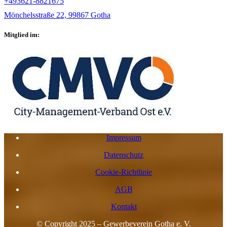
+493621-8821675
Mönchelsstraße 22, 99867 Gotha
Mitglied im:
Impressum
Datenschutz
Cookie-Richtlinie
AGB
Kontakt
© Copyright 2025 – Gewerbeverein Gotha e. V.