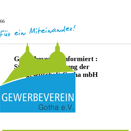
Gewerbeverein informiert :
Stellenausschreibung der
Baugesellschaft Gotha mbH
vor 1 Jahr
Darya Inochentsy
Keine Kommentare