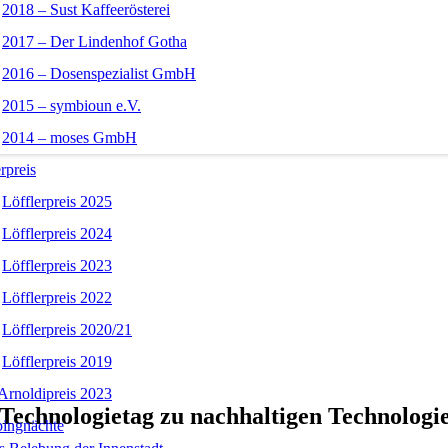
2018 – Sust Kaffeerösterei
2017 – Der Lindenhof Gotha
2016 – Dosenspezialist GmbH
2015 – symbioun e.V.
2014 – moses GmbH
rpreis
Löfflerpreis 2025
Löfflerpreis 2024
Löfflerpreis 2023
Löfflerpreis 2022
Löfflerpreis 2020/21
Löfflerpreis 2019
Arnoldipreis 2023
 Technologietag zu nachhaltigen Technologi
ingnächte