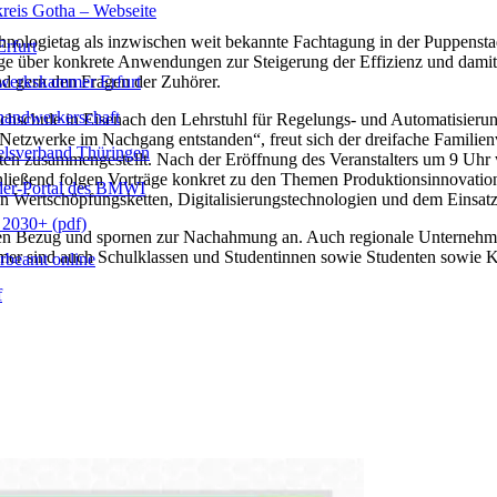
reis Gotha – Webseite
hnologietag als inzwischen weit bekannte Fachtagung in der Puppenstad
rfurt
ge über konkrete Anwendungen zur Steigerung der Effizienz und damit
erkskammer Erfurt
nd gern den Fragen der Zuhörer.
handwerkerschaft
ochschule in Eisenach den Lehrstuhl für Regelungs- und Automatisieru
etzwerke im Nachgang entstanden“, freut sich der dreifache Familienva
lsverband Thüringen
en zusammengestellt. Nach der Eröffnung des Veranstalters um 9 Uhr 
hließend folgen Vorträge konkret zu den Themen Produktionsinnovatio
er-Portal des BMWI
 Wertschöpfungsketten, Digitalisierungstechnologien und dem Einsatz
2030+ (pdf)
schen Bezug und spornen zur Nachahmung an. Auch regionale Unternehm
immer sind auch Schulklassen und Studentinnen sowie Studenten sowie 
beamt online
f