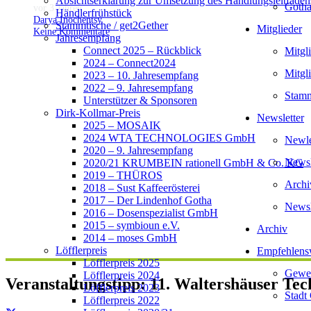
Absichtserklärung zur Umsetzung des Handlungsleitfaden
Gotha
vor 3 Jahren
Händlerfrühstück
Darya Inochentsy
Stammtische / get2Gether
Mitglieder
Keine Kommentare
Jahresempfang
Connect 2025 – Rückblick
Mitgl
2024 – Connect2024
Mitgl
2023 – 10. Jahresempfang
2022 – 9. Jahresempfang
Stamm
Unterstützer & Sponsoren
Dirk-Kollmar-Preis
Newsletter
2025 – MOSAIK
2024 WTA TECHNOLOGIES GmbH
Newlet
2020 – 9. Jahresempfang
Newsl
2020/21 KRUMBEIN rationell GmbH & Co. KG
2019 – THÜROS
Archi
2018 – Sust Kaffeerösterei
2017 – Der Lindenhof Gotha
Newsl
2016 – Dosenspezialist GmbH
2015 – symbioun e.V.
Archiv
2014 – moses GmbH
Löfflerpreis
Empfehlens
Löfflerpreis 2025
Gewer
Löfflerpreis 2024
Veranstaltungstipp: 11. Waltershäuser Tec
Löfflerpreis 2023
Stadt
Löfflerpreis 2022