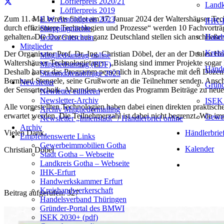
Löfflerpreis 2020/21
Landk
Löfflerpreis 2019
Zum 11. Mal bereits findet am 17. Januar 2024 der Waltershäuser Tec
E.W. Arnoldipreis 2023
IHK-E
durch effizientere Technologien und Prozesse“ werden 10 Fachvorträ
Shoppingnächte
Handw
gehalten. Die Dozenten aus ganz Deutschland stellen sich anschließe
Gotha Gutschein
Mitglieder
Kreis
Der Organisator Prof. Dr.-Ing. Christian Döbel, der an der Dualen H
Mitgliedsantrag online
Waltershäuser Technologietagen. „Bislang sind immer Projekte sogar N
Mitgliedsantrag (PDF)
Hande
Deshalb hat er das Programm persönlich in Absprache mit den Dozent
Stammdatenabfrage 2023
Bernhard Stengele, seine Grußworte an die Teilnehmer senden. Ansc
Newsletter
Gründ
der Sensortechnik. Abrunden werden das Programm Beiträge zu neuen
Newletter editieren
Newsletter-Archiv
ISEK 
Alle vorgestellten Technologien haben dabei einen direkten prakti
Archiv Mitgliedermailing
erwartet werden. Die Teilnehmerzahl ist dabei nicht begrenzt. Wie 
Gewer
Newsletter „Innenstadt“ / Händlerbrief online
Archiv
Händlerbrie
Vielen Dank,
Empfehlenswerte Links
Gewerbeimmobilien Gotha
Kalender
Christian Döbel
Stadt Gotha – Webseite
Landkreis Gotha – Webseite
IHK-Erfurt
Handwerkskammer Erfurt
Kreishandwerkerschaft
Beitrag aufgerufen:
327
Handelsverband Thüringen
Gründer-Portal des BMWI
ISEK 2030+ (pdf)