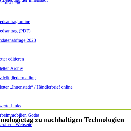
s Belebung der Innenstadt
 Gutschein
iedsantrag online
iedsantrag (PDF)
datenabfrage 2023
ter editieren
etter-Archiv
v Mitgliedermailing
etter „Innenstadt“ / Händlerbrief online
werte Links
beimmobilien Gotha
hnologietag zu nachhaltigen Technologien
 Gotha – Webseite