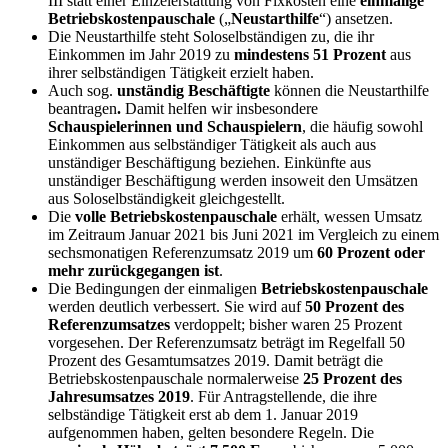
III statt einer Einzelerstattung von Fixkosten eine
einmalige
Betriebskostenpauschale
(„
Neustarthilfe
“) ansetzen.
Die Neustarthilfe steht Soloselbständigen zu, die ihr
Einkommen im Jahr 2019 zu
mindestens 51 Prozent
aus
ihrer selbständigen Tätigkeit erzielt haben.
Auch sog.
unständig Beschäftigte
können die Neustarthilfe
beantragen
.
Damit helfen wir insbesondere
Schauspielerinnen und Schauspielern
, die häufig sowohl
Einkommen aus selbständiger Tätigkeit als auch aus
unständiger Beschäftigung beziehen. Einkünfte aus
unständiger Beschäftigung werden insoweit den Umsätzen
aus Soloselbständigkeit gleichgestellt.
Die
volle Betriebskostenpauschale
erhält, wessen Umsatz
im Zeitraum Januar 2021 bis Juni 2021 im Vergleich zu einem
sechsmonatigen Referenzumsatz 2019 um
60 Prozent oder
mehr zurückgegangen ist
.
Die Bedingungen der einmaligen
Betriebskostenpauschale
werden deutlich verbessert. Sie wird auf
50 Prozent des
Referenzumsatzes
verdoppelt; bisher waren 25 Prozent
vorgesehen. Der Referenzumsatz beträgt im Regelfall 50
Prozent des Gesamtumsatzes 2019. Damit beträgt die
Betriebskostenpauschale normalerweise
25 Prozent des
Jahresumsatzes 2019
. Für Antragstellende, die ihre
selbständige Tätigkeit erst ab dem 1. Januar 2019
aufgenommen haben, gelten besondere Regeln. Die