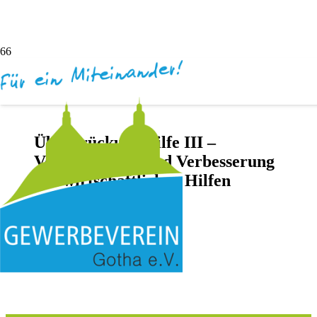
Überbrückungshilfe III –
Vereinfachung und Verbesserung
der wirtschaftlichen Hilfen
vor 6 Jahren
Andreas Dötsch
Keine Kommentare