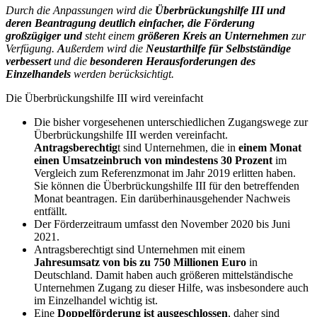
Durch die Anpassungen wird die
Überbrückungshilfe III und
deren Beantragung deutlich einfacher, die Förderung
großzügiger und
steht einem
größeren Kreis an Unternehmen
zur
Verfügung.
A
ußerdem wird die
Neustarthilfe für Selbstständige
verbessert
und die
besonderen Herausforderungen des
Einzelhandels
werden berücksichtigt.
Die Überbrückungshilfe III wird vereinfacht
Die bisher vorgesehenen unterschiedlichen Zugangswege zur
Überbrückungshilfe III werden vereinfacht.
Antragsberechtig
t sind Unternehmen, die in
einem Monat
einen Umsatzeinbruch von mindestens 30 Prozent
im
Vergleich zum Referenzmonat im Jahr 2019 erlitten haben.
Sie können die Überbrückungshilfe III für den betreffenden
Monat beantragen. Ein darüberhinausgehender Nachweis
entfällt.
Der Förderzeitraum umfasst den November 2020 bis Juni
2021.
Antragsberechtigt sind Unternehmen mit einem
Jahresumsatz von bis zu 750 Millionen Euro
in
Deutschland. Damit haben auch größeren mittelständische
Unternehmen Zugang zu dieser Hilfe, was insbesondere auch
im Einzelhandel wichtig ist.
Eine
Doppelförderung ist ausgeschlossen
, daher sind