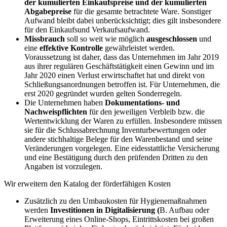
der kumulierten Einkaufspreise und der kumulierten
Abgabepreise
für die gesamte betrachtete Ware. Sonstiger
Aufwand bleibt dabei unberücksichtigt; dies gilt insbesondere
für den Einkaufs­und Verkaufsaufwand.
Missbrauch
soll so weit wie möglich
ausgeschlossen
und
eine
effektive Kontrolle
gewährleistet werden.
Voraussetzung ist daher, dass das Unternehmen im Jahr 2019
aus ihrer regulären Geschäftstätigkeit einen Gewinn und im
Jahr 2020 einen Verlust erwirtschaftet hat und direkt von
Schließungsanordnungen betroffen ist. Für Unternehmen, die
erst 2020 gegründet wurden gelten Sonderregeln.
Die Unternehmen haben
Dokumentations- und
Nachweispflichten
für den jeweiligen Verbleib bzw. die
Wertentwicklung der Waren zu erfüllen. Insbesondere müssen
sie für die Schlussabrechnung Inventurbewertungen oder
andere stichhaltige Belege für den Warenbestand und seine
Veränderungen vorgelegen. Eine eidesstattliche Versicherung
und eine Bestätigung durch den prüfenden Dritten zu den
Angaben ist vorzulegen.
Wir erweitern den Katalog der förderfähigen Kosten
Zusätzlich zu den Umbaukosten für Hygienemaßnahmen
werden
Investitionen in Digitalisierung (
B. Aufbau oder
Erweiterung eines Online-Shops, Eintrittskosten bei großen