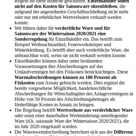
Regeln für diese Branche geschaffen.
Einzelhändler sollen
nicht auf den Kosten für Saisonware sitzenbleiben
, die
aufgrund der angeordneten Geschäftsschließung nicht mehr
oder nur mit erheblichen Wertverlusten verkauft werden
konnte.
Wir führen daher für
verderbliche Ware und für
Saisonware der Wintersaison 2020/2021 eine
Sonderregelung
für Einzelhändler ein. Das betrifft zum
Beispiel Weihnachtsartikel, Feuerwerkskörper und
Winterkleidung. Es betrifft aber auch verderbliche Ware, die
unbrauchbar wird, wenn sie nicht verkauft werden konnte.
Einzelhändler können daher unter bestimmten
Voraussetzungen ihre Abschreibungen auf das
Umlaufvermögen bei den Fixkosten berücksichtigen. Diese
Warenabschreibungen können zu 100 Prozent als
Fixkosten
zum Ansatz gebracht werden. Dies ergänzt die
bereits vorgesehene Möglichkeit, handelsrechtliche
Abschreibungen für Wirtschaftsgüter des Anlagevermögens in
Höhe von 50 Prozent des Abschreibungsbetrages als
förderfähige Kosten in Ansatz zu bringen.
Die Regelung betrifft
Wertverluste aus verderblicher Ware
oder sonst einer dauerhaften Wertminderung unterliegender
Ware (d.h. saisonale Ware der Wintersaison 2020/2021), die
im Jahr 2020 eingekauft wurden.
Die Warenwertabschreibung berechnet sich aus der
Differenz