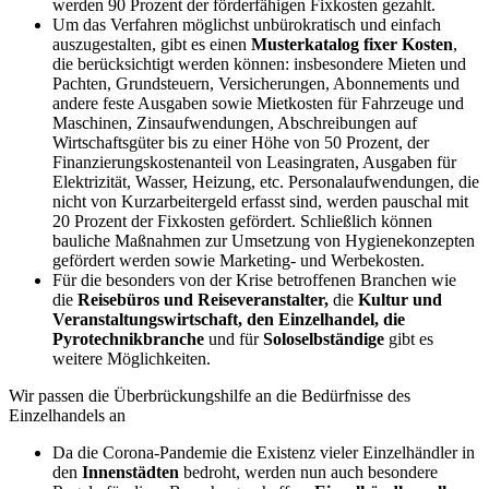
werden 90 Prozent der förderfähigen Fixkosten gezahlt.
Um das Verfahren möglichst unbürokratisch und einfach
auszugestalten, gibt es einen
Musterkatalog fixer Kosten
,
die berücksichtigt werden können: insbesondere Mieten und
Pachten, Grundsteuern, Versicherungen, Abonnements und
andere feste Ausgaben sowie Mietkosten für Fahrzeuge und
Maschinen, Zinsaufwendungen, Abschreibungen auf
Wirtschaftsgüter bis zu einer Höhe von 50 Prozent, der
Finanzierungskostenanteil von Leasingraten, Ausgaben für
Elektrizität, Wasser, Heizung, etc. Personalaufwendungen, die
nicht von Kurzarbeitergeld erfasst sind, werden pauschal mit
20 Prozent der Fixkosten gefördert. Schließlich können
bauliche Maßnahmen zur Umsetzung von Hygienekonzepten
gefördert werden sowie Marketing- und Werbekosten.
Für die besonders von der Krise betroffenen Branchen wie
die
Reisebüros und Reiseveranstalter,
die
Kultur und
Veranstaltungswirtschaft, den Einzelhandel, die
Pyrotechnikbranche
und für
Soloselbständige
gibt es
weitere Möglichkeiten.
Wir passen die Überbrückungshilfe an die Bedürfnisse des
Einzelhandels an
Da die Corona-Pandemie die Existenz vieler Einzelhändler in
den
Innenstädten
bedroht, werden nun auch besondere