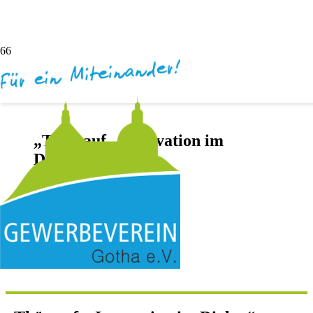
„Thür auf – Innovation im
Dialog“
vor 5 Monaten
Darya Inochentsy
Keine Kommentare