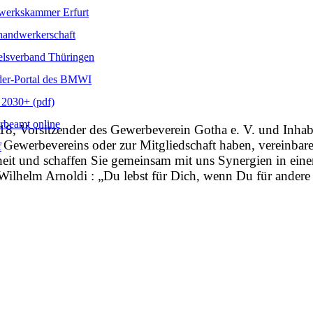
erkskammer Erfurt
handwerkerschaft
lsverband Thüringen
er-Portal des BMWI
2030+ (pdf)
beamt online
018, Vorsitzender des Gewerbeverein Gotha e. V. und Inhab
s Gewerbevereins oder zur Mitgliedschaft haben, vereinbare
f
eit und schaffen Sie gemeinsam mit uns Synergien in ein
lhelm Arnoldi : „Du lebst für Dich, wenn Du für andere 