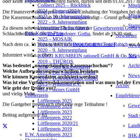
oder keine Exportmöglichkeiten bieten, dürfen seit dem 01.01.2017 n
Connect 2025 – Rückblick
Mitgl
2024 – Connect2024
Die Finanzverwaltung prüft die strikte Einhaltung der Vorgaben bei 
Mitgl
2023 – 10. Jahresempfang
Die Kassennachschau ab 2018 ist unangekündigt – Grund genug, sich 
2022 – 9. Jahresempfang
Stamm
Unterstützer & Sponsoren
Zu diesem sehr interessanten Thema führt der
Gewerbeverein Gotha e
Dirk-Kollmar-Preis
Schlachthofbühne des
The Londoner, Gotha
, findet ab 18.30 statt.
Newsletter
2025 – MOSAIK
Nach dem ca. 1h Vortrag stellt sich
Steuerberaterin Frau Rabich
aus d
2024 WTA TECHNOLOGIES GmbH
Newlet
2020 – 9. Jahresempfang
Informiert wird u.a. über:
Newsl
2020/21 KRUMBEIN rationell GmbH & Co. KG
2019 – THÜROS
Archi
Was bedeutet „unangekündigte Kassennachschau“?
2018 – Sust Kaffeerösterei
Welche Aufbewahrungsvorschriften bestehen
2017 – Der Lindenhof Gotha
Newsl
Wie können Kassendaten archiviert werden?
2016 – Dosenspezialist GmbH
Was ist eine Verfahrensdokumentation und was muss bei der Ers
2015 – symbioun e.V.
Archiv
Wie geht der Prüfer vor?
2014 – moses GmbH
und vieles Mehr.
Löfflerpreis
Empfehlens
Löfflerpreis 2025
Die Gastgeber freuen sich über eine rege Teilnahme !
Gewer
Löfflerpreis 2024
Löfflerpreis 2023
Beitrag aufgerufen:
63
Stadt
Löfflerpreis 2022
Löfflerpreis 2020/21
Landk
Löfflerpreis 2019
E.W. Arnoldipreis 2023
IHK-E