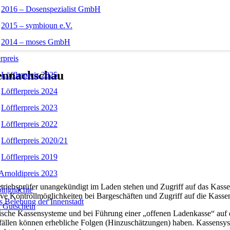
2016 – Dosenspezialist GmbH
2015 – symbioun e.V.
2014 – moses GmbH
rpreis
ennachschau
Löfflerpreis 2025
Löfflerpreis 2024
Löfflerpreis 2023
Löfflerpreis 2022
Löfflerpreis 2020/21
Löfflerpreis 2019
Arnoldipreis 2023
riebsprüfer unangekündigt im Laden stehen und Zugriff auf das Kasse
ingnächte
ive Kontrollmöglichkeiten bei Bargeschäften und Zugriff auf die Kasse
s Belebung der Innenstadt
 Gutschein
onische Kassensysteme und bei Führung einer „offenen Ladenkasse“ auf 
len können erhebliche Folgen (Hinzuschätzungen) haben. Kassensyste