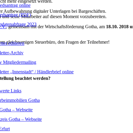
icht mehr eingesetzt werden.
iedsantrag online
der Aufbewahrung digitaler Unterlagen bei Bargeschäften.
iedsantrag (PDF)
und seine Mitarbeiter auf diesen Moment vorzubereiten.
datenabfrage 2023
.V.
, gemeinsam mit der Wirtschaftsförderung Gotha, am
18.10. 2018 
em gleichnamigen Steuerbüro, den Fragen der Teilnehmer!
ter editieren
etter-Archiv
v Mitgliedermailing
etter „Innenstadt“ / Händlerbrief online
tellung beachtet werden?
werte Links
beimmobilien Gotha
 Gotha – Webseite
reis Gotha – Webseite
rfurt