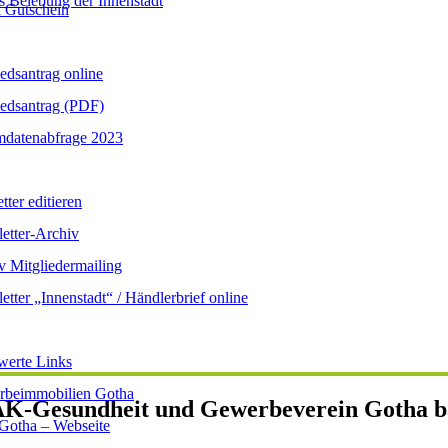
s Belebung der Innenstadt
 Gutschein
iedsantrag online
iedsantrag (PDF)
datenabfrage 2023
ter editieren
etter-Archiv
v Mitgliedermailing
etter „Innenstadt“ / Händlerbrief online
werte Links
beimmobilien Gotha
AK-Gesundheit und Gewerbeverein Gotha ba
 Gotha – Webseite