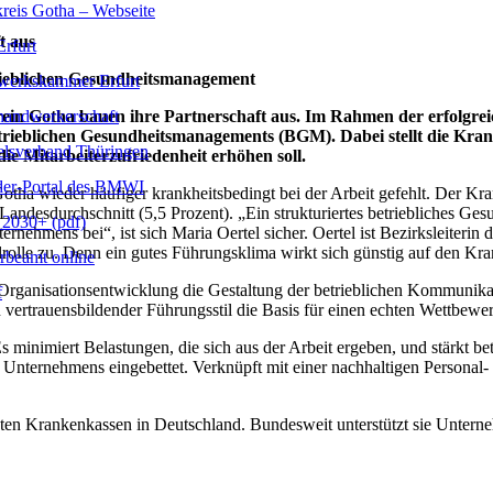
reis Gotha – Webseite
t aus
rfurt
rieblichen Gesundheitsmanagement
erkskammer Erfurt
handwerkerschaft
n Gotha bauen ihre Partnerschaft aus. Im Rahmen der erfolgreich
etrieblichen Gesundheitsmanagements (BGM). Dabei stellt die K
lsverband Thüringen
 Mitarbeiterzufriedenheit erhöhen soll.
er-Portal des BMWI
tha wieder häufiger krankheitsbedingt bei der Arbeit gefehlt. Der Kr
Landesdurchschnitt (5,5 Prozent). „Ein strukturiertes betriebliches 
2030+ (pdf)
ernehmens bei“, ist sich Maria Oertel sicher. Oertel ist Bezirksleiter
lle zu. Denn ein gutes Führungsklima wirkt sich günstig auf den Kra
beamt online
Organisationsentwicklung die Gestaltung der betrieblichen Kommunika
f
vertrauensbildender Führungsstil die Basis für einen echten Wettbewerb
minimiert Belastungen, die sich aus der Arbeit ergeben, und stärkt bet
ternehmens eingebettet. Verknüpft mit einer nachhaltigen Personal- 
ten Krankenkassen in Deutschland. Bundesweit unterstützt sie Unterneh