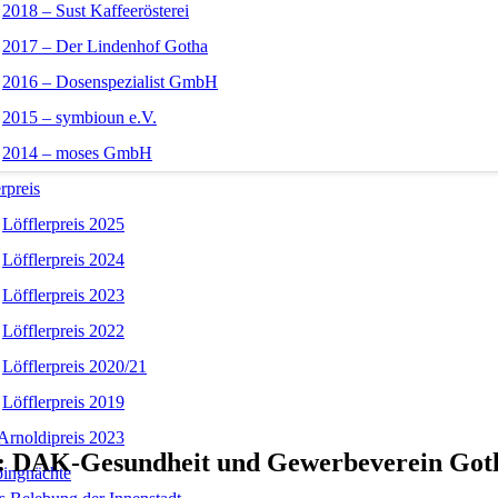
2018 – Sust Kaffeerösterei
2017 – Der Lindenhof Gotha
2016 – Dosenspezialist GmbH
2015 – symbioun e.V.
2014 – moses GmbH
rpreis
Löfflerpreis 2025
Löfflerpreis 2024
Löfflerpreis 2023
Löfflerpreis 2022
Löfflerpreis 2020/21
Löfflerpreis 2019
Arnoldipreis 2023
: DAK-Gesundheit und Gewerbeverein Goth
ingnächte