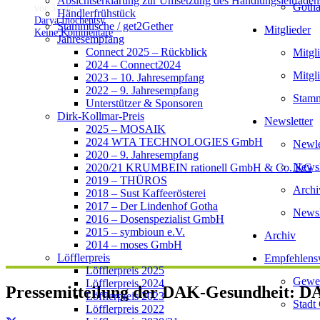
Absichtserklärung zur Umsetzung des Handlungsleitfaden
Gotha
vor 3 Jahren
Händlerfrühstück
Darya Inochentsy
Stammtische / get2Gether
Mitglieder
Keine Kommentare
Jahresempfang
Connect 2025 – Rückblick
Mitgl
2024 – Connect2024
Mitgl
2023 – 10. Jahresempfang
2022 – 9. Jahresempfang
Stamm
Unterstützer & Sponsoren
Dirk-Kollmar-Preis
Newsletter
2025 – MOSAIK
2024 WTA TECHNOLOGIES GmbH
Newlet
2020 – 9. Jahresempfang
Newsl
2020/21 KRUMBEIN rationell GmbH & Co. KG
2019 – THÜROS
Archi
2018 – Sust Kaffeerösterei
2017 – Der Lindenhof Gotha
Newsl
2016 – Dosenspezialist GmbH
2015 – symbioun e.V.
Archiv
2014 – moses GmbH
Löfflerpreis
Empfehlens
Löfflerpreis 2025
Gewer
Löfflerpreis 2024
Pressemitteilung der DAK-Gesundheit: D
Löfflerpreis 2023
Stadt
Löfflerpreis 2022