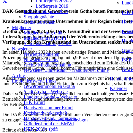
Löfflerpreis 2020/21
Landk
Löfflerpreis 2019
DAK-Gesundheit und Gewerbeverein Gotha bauen Partnerschaf
E.W. Arnoldipreis 2023
IHK-E
Shoppingnächte
Krankenkasse unterstützt Unternehmen in der Region beim bet
Handw
Gotha Gutschein
Mitglieder
Kreis
«Gotha 29. Juni 2023. Die DAK-Gesundheit und der Gewerbeverei
Mitgliedsantrag online
Unterstützung beim Aufbau und der Weiterentwicklung eines b
Mitgliedsantrag (PDF)
Hande
Verfügung, die den Krankenstand im Unternehmen senken und die
Stammdatenabfrage 2023
Newsletter
Gründ
Im ersten Halbjahr 2022 haben erwerbstätige Frauen und Männer in Go
Newletter editieren
Prozentpunkte gestiegen und lag mit 5,9 Prozent über dem Thüringer 
Newsletter-Archiv
ISEK 
Mitarbeiter gesünder und trägt damit entscheidend zum Erfolg des Unt
Archiv Mitgliedermailing
Gewerbeverein Gotha. „Dabei kommt Führungskräften eine Schlüsselro
Gewer
Newsletter „Innenstadt“ / Händlerbrief online
Archiv
Ausschlaggebend sei neben gezielten Maßnahmen zur Personal- und 
Händlerbrie
Empfehlenswerte Links
innere Kündigung und hohe Fluktuation zum Ergebnis hat, schafft ein 
Gewerbeimmobilien Gotha
Kalender
Stadt Gotha – Webseite
Dabei verfolgt BGM einen ganzheitlichen und nachhaltigen Ansatz. Es 
Landkreis Gotha – Webseite
Betriebliches Gesundheitsmanagement in das Managementsystem des Un
IHK-Erfurt
der Betriebe.
Handwerkskammer Erfurt
Kreishandwerkerschaft
Die DAK-Gesundheit ist mit 5,5 Millionen Versicherten eine der größ
Handelsverband Thüringen
zu engagieren. Mehr Infos:
www.dak.de/bgm
Gründer-Portal des BMWI
ISEK 2030+ (pdf)
Beitrag aufgerufen:
186