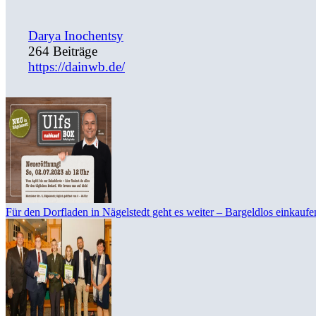
Darya Inochentsy
264 Beiträge
https://dainwb.de/
Für den Dorfladen in Nägelstedt geht es weiter – Bargeldlos einkauf