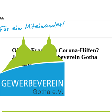
Offene Fragen zu Corona-Hilfen?
Jetzt beim Gewerbeverein Gotha
melden!
vor 2 Monaten
Darya Inochentsy
Keine Kommentare