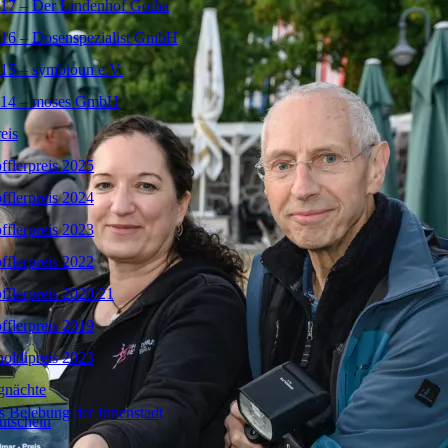
17 – Der Lindenhof Gotha
My Coffee Blend
16 – Dosenspezialist GmbH
15 – symbioun e.V.
14 – moses GmbH
LIEBETRAUSTRASSE 199867 GOTHA
eis
fflerpreis 2025
fflerpreis 2024
fflerpreis 2023
fflerpreis 2022
fflerpreis 2020/21
fflerpreis 2019
oldipreis 2023
gnächte
s Belebung der Innenstadt
utschein