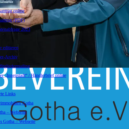
santrag online
santrag (PDF)
tenabfrage 2023
r editieren
er-Archiv
itgliedermailing
er „Innenstadt“ / Händlerbrief online
chen Kaffee-Genuss setzen möchte. Der Kaffee ist online und in d
te Links
immobilien Gotha
tha – Webseite
s Gotha – Webseite