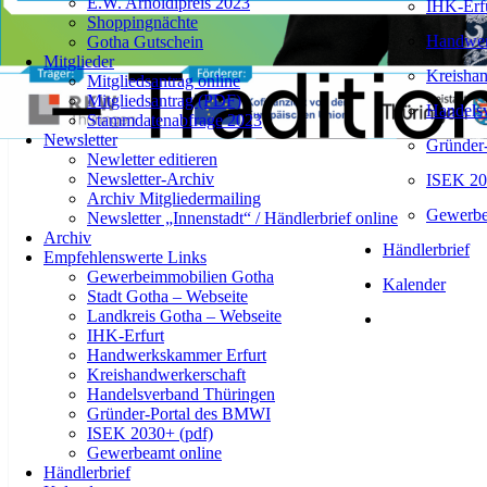
E.W. Arnoldipreis 2023
IHK-Erf
Händler für Siebträgermaschinen und Vollautomaten
Shoppingnächte
(Gastronomie und privat)
Handwer
Gotha Gutschein
Mitglieder
Kreishan
Mitgliedsantrag online
Mitgliedsantrag (PDF)
Handels
Stammdatenabfrage 2023
Newsletter
Gründer
Newletter editieren
Newsletter-Archiv
ISEK 20
Archiv Mitgliedermailing
Gewerbe
Newsletter „Innenstadt“ / Händlerbrief online
Archiv
Händlerbrief
Empfehlenswerte Links
Gewerbeimmobilien Gotha
Kalender
Stadt Gotha – Webseite
Landkreis Gotha – Webseite
IHK-Erfurt
Handwerkskammer Erfurt
Kreishandwerkerschaft
Handelsverband Thüringen
Gründer-Portal des BMWI
ISEK 2030+ (pdf)
Gewerbeamt online
Händlerbrief