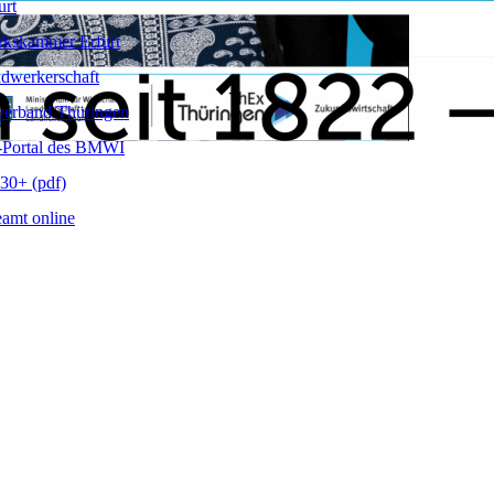
urt
kskammer Erfurt
dwerkerschaft
verband Thüringen
-Portal des BMWI
30+ (pdf)
amt online