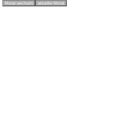
Monat wechseln
aktueller Monat