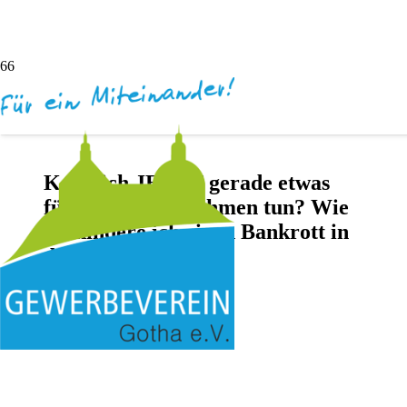
Kann ich JETZT gerade etwas
für mein Unternehmen tun? Wie
verhindere ich einen Bankrott in
der Corona-Krise?
vor 6 Jahren
Andreas Dötsch
Keine Kommentare