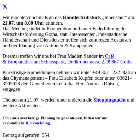
Wir möchten nochmals an das
Händlerfrühstück
„Innenstadt“ am
21.07. um 8.00 Uhr
, erinnern.
Das Meeting findet in Kooperation und unter Federführung der
Wirtschaftsförderung Gotha, statt. Interessenten, innerstädtische
Händlerschaft und Dienstleister treffen sich zum regen Austausch
und der Planung von Aktionen & Kampagnen.
Diesmal treffen wir uns bei Frau Madlen Sander im
Café
& Brotparadies am Schlosspark, Dreikronengasse 2, 99867 Gotha.
Kurzfristige Anmeldungen nehmen wir unter +49 3621 222–824 an
das Citymanagement – Frau Elisabeth Kupfer, oder unter 03621–
3505028 den Gewerbeverein Gotha, Herr Andreas Dötsch,
entgegen.
Themen am 21.07. werden unter anderem die
Shoppingnacht
und
weitere Aktivitäten.
Um eine zuverlässige Planung zu garantieren, bitten wir um
verbindliche
Rückmeldung.
Beitrag aufgerufen:
554