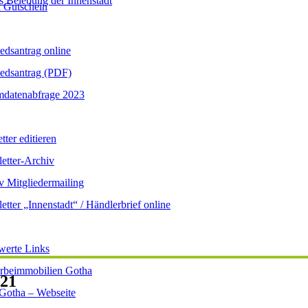
s Belebung der Innenstadt
 Gutschein
iedsantrag online
iedsantrag (PDF)
datenabfrage 2023
ter editieren
etter-Archiv
v Mitgliedermailing
etter „Innenstadt“ / Händlerbrief online
werte Links
beimmobilien Gotha
21
 Gotha – Webseite