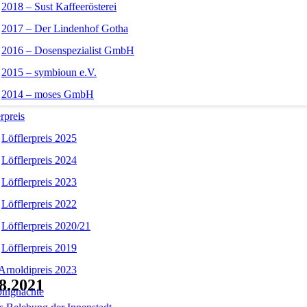
2018 – Sust Kaffeerösterei
2017 – Der Lindenhof Gotha
2016 – Dosenspezialist GmbH
2015 – symbioun e.V.
2014 – moses GmbH
rpreis
Löfflerpreis 2025
Löfflerpreis 2024
Löfflerpreis 2023
Löfflerpreis 2022
Löfflerpreis 2020/21
Löfflerpreis 2019
Arnoldipreis 2023
.2021
ingnächte