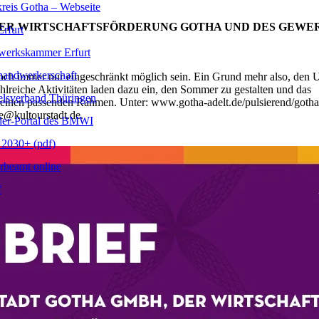
reis Gotha – Webseite
R WIRTSCHAFTSFÖRDERUNG GOTHA UND DES GEWERB
rfurt
erkskammer Erfurt
handwerkerschaft
 immer nur eingeschränkt möglich sein. Ein Grund mehr also, den Url
hlreiche Aktivitäten laden dazu ein, den Sommer zu gestalten und das
lsverband Thüringen
inen passenden Rahmen. Unter: www.gotha-adelt.de/pulsierend/gothasue
e@kultourstadt.de.
er-Portal des BMWI
2030+ (pdf)
beamt online
f