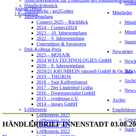
Absichtserklärung zur Umsetzung des Handlungsleitfaden
Gotha
vor 5 Jahren
Händlerfrühstück
Andreas Dötsch
Stammtische / get2Gether
Mitglieder
1
Kommentar
Jahresempfang
Connect 2025 – Rückblick
Mitgl
2024 – Connect2024
Mitgl
2023 – 10. Jahresempfang
2022 – 9. Jahresempfang
Stamm
Unterstützer & Sponsoren
Dirk-Kollmar-Preis
Newsletter
2025 – MOSAIK
2024 WTA TECHNOLOGIES GmbH
Newlet
2020 – 9. Jahresempfang
Newsl
2020/21 KRUMBEIN rationell GmbH & Co. KG
2019 – THÜROS
Archi
2018 – Sust Kaffeerösterei
2017 – Der Lindenhof Gotha
Newsl
2016 – Dosenspezialist GmbH
2015 – symbioun e.V.
Archiv
2014 – moses GmbH
Löfflerpreis
Empfehlens
Löfflerpreis 2025
Gewer
Löfflerpreis 2024
HÄNDLERBRIEF INNENSTADT 03.08.20
Löfflerpreis 2023
Stadt
Löfflerpreis 2022