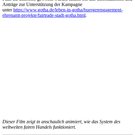
Anträge zur Unterstützung der Kampagne
unter
https://www.gotha.de/leben-in-gotha/buergerengagement-
ehrenamt-projekte/fairtrade-stadt-gotha.html
.
Dieser Film zeigt in anschaulich animiert, wie das System des
weltweiten fairen Handels funktioniert.