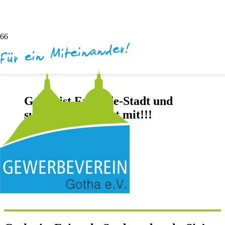
Gotha ist Faitrade-Stadt und
sucht Sie! – Macht mit!!!
vor 5 Jahren
Andreas Dötsch
Keine Kommentare