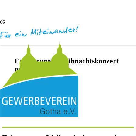
Erinnerung – Weihnachtskonzert
mit get2gether
vor 2 Jahren
Andreas Dötsch
Keine Kommentare