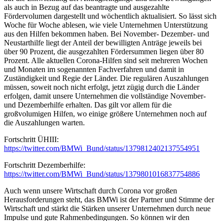
als auch in Bezug auf das beantragte und ausgezahlte
Fördervolumen dargestellt und wöchentlich aktualisiert. So lässt sich
Woche für Woche ablesen, wie viele Unternehmen Unterstützung
aus den Hilfen bekommen haben. Bei November- Dezember- und
Neustarthilfe liegt der Anteil der bewilligten Anträge jeweils bei
über 90 Prozent, die ausgezahlten Fördersummen liegen über 80
Prozent. Alle aktuellen Corona-Hilfen sind seit mehreren Wochen
und Monaten im sogenannten Fachverfahren und damit in
Zuständigkeit und Regie der Länder. Die regulären Auszahlungen
müssen, soweit noch nicht erfolgt, jetzt zügig durch die Länder
erfolgen, damit unsere Unternehmen die vollständige November-
und Dezemberhilfe erhalten. Das gilt vor allem für die
großvolumigen Hilfen, wo einige größere Unternehmen noch auf
die Auszahlungen warten.
Fortschritt ÜHIII:
https://twitter.com/BMWi_Bund/status/1379812402137554951
Fortschritt Dezemberhilfe:
https://twitter.com/BMWi_Bund/status/1379801016837754886
Auch wenn unsere Wirtschaft durch Corona vor großen
Herausforderungen steht, das BMWi ist der Partner und Stimme der
Wirtschaft und stärkt die Stärken unserer Unternehmen durch neue
Impulse und gute Rahmenbedingungen. So können wir den