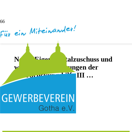
Neuer Eigenkapitalzuschuss und
weitere Verbesserungen der
Überbrückungshilfe III …
vor 5 Jahren
Andreas Dötsch
Keine Kommentare