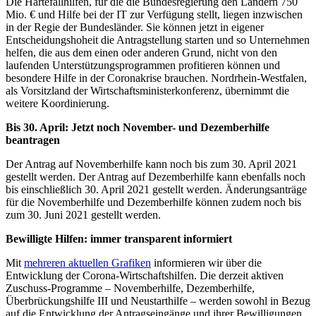
Die Härtefallhilfen, für die die Bundesregierung den Ländern 750
Mio. € und Hilfe bei der IT zur Verfügung stellt, liegen inzwischen
in der Regie der Bundesländer. Sie können jetzt in eigener
Entscheidungshoheit die Antragstellung starten und so Unternehmen
helfen, die aus dem einen oder anderen Grund, nicht von den
laufenden Unterstützungsprogrammen profitieren können und
besondere Hilfe in der Coronakrise brauchen. Nordrhein-Westfalen,
als Vorsitzland der Wirtschaftsministerkonferenz, übernimmt die
weitere Koordinierung.
Bis 30. April: Jetzt noch November- und Dezemberhilfe
beantragen
Der Antrag auf Novemberhilfe kann noch bis zum 30. April 2021
gestellt werden. Der Antrag auf Dezemberhilfe kann ebenfalls noch
bis einschließlich 30. April 2021 gestellt werden. Änderungsanträge
für die Novemberhilfe und Dezemberhilfe können zudem noch bis
zum 30. Juni 2021 gestellt werden.
Bewilligte Hilfen: immer transparent informiert
Mit
mehreren aktuellen Grafiken
informieren wir über die
Entwicklung der Corona-Wirtschaftshilfen. Die derzeit aktiven
Zuschuss-Programme – Novemberhilfe, Dezemberhilfe,
Überbrückungshilfe III und Neustarthilfe – werden sowohl in Bezug
auf die Entwicklung der Antragseingänge und ihrer Bewilligungen