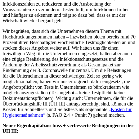
Infektionszahlen zu reduzieren und die Ausbreitung der
Virusvarianten zu verhindern. Testen hilft, um Infektionen früher
und häufiger zu erkennen und trägt so dazu bei, dass es mit der
Wirtschaft wieder bergauf geht.
Wir begrüßen, dass sich die Unternehmen diesem Thema mit
Hochdruck angenommen haben – inzwischen bieten bereits rund 70
Prozent ihren Beschäftigten wöchentliche Testmöglichkeiten an und
stocken dieses Angebot weiter auf. Wir hatten uns für einen
freiwilligen Weg für die Unternehmen eingesetzt, halten aber auch
eine zügige Realisierung des Infektionsschutzgesetzes und die
Änderung der Arbeitsschutzverordnung als Gesamtpaket zur
Eindämmung der 3. Coronawelle für zentral. Um die Belastungen
für die Unternehmen in dieser schwierigen Zeit so gering wie
möglich zu halten, haben wir uns erfolgreich dafür eingesetzt, die
Angebotspflicht von Tests in Unternehmen so bürokratiearm wie
möglich auszugestalten (Testangebot – keine Testpflicht, keine
Dokumentationspflichten). Wichtig auch: Unternehmen, die für die
Überbrückungshilfe III (ÜH III) antragsberechtigt sind, können die
Kosten für Schnelltests und Selbsttests als sogenannte
„Kosten für
Hygienemaßnahmen“
(s. FAQ 2.4 > Punkt 7) geltend machen.
Neuer Eigenkapitalzuschuss + verbesserte Bedingungen in der
ÜH III: