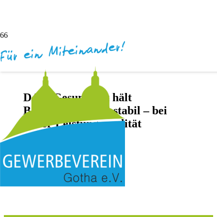
DAK-Gesundheit hält
Beitragssatz 2024 stabil – bei
hoher Leistungsqualität
vor 3 Jahren
Darya Inochentsy
Keine Kommentare