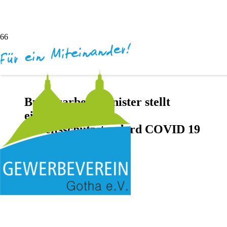
Bundesarbeitsminister stellt
einheitlichen
Arbeitsschutzstandard COVID 19
vor
vor 6 Jahren
Andreas Dötsch
Keine Kommentare