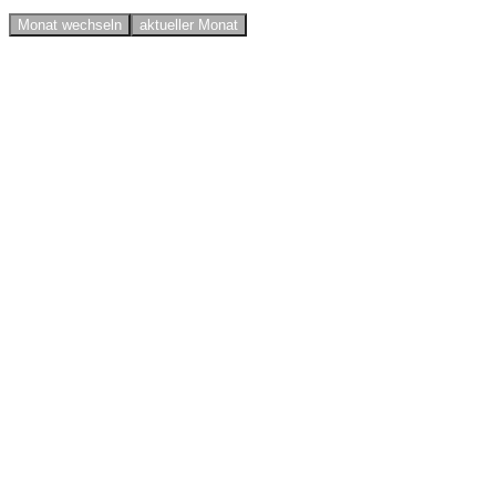
Monat wechseln
aktueller Monat