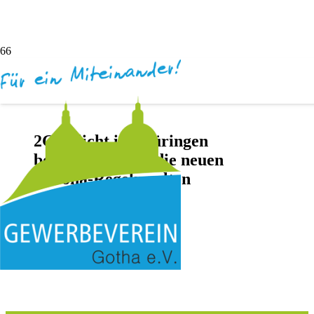
2G-Pflicht in Thüringen
beschlossen: Wo die neuen
Corona-Regeln gelten
vor 5 Jahren
Andreas Dötsch
Keine Kommentare