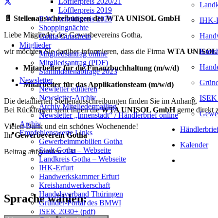
Löfflerpreis 2020/21
Landk
Löfflerpreis 2019
📄 Stellenausschreibungen der WTA UNISOL GmbH
E.W. Arnoldipreis 2023
IHK-E
Shoppingnächte
Liebe Mitglieder des Gewerbevereins Gotha,
Handw
Gotha Gutschein
Mitglieder
Kreis
wir möchten Sie darüber informieren, dass die Firma
WTA UNISOL
Mitgliedsantrag online
Mitgliedsantrag (PDF)
Hande
Mitarbeiter für die Finanzbuchhaltung (m/w/d)
Stammdatenabfrage 2023
Newsletter
Gründ
Mitarbeiter für das Applikationsteam (m/w/d)
Newletter editieren
Newsletter-Archiv
ISEK 
Die detaillierten Stellenausschreibungen finden Sie im Anhang.
Archiv Mitgliedermailing
Bei Rückfragen steht Ihnen die
WTA UNISOL GmbH
gerne direkt 
Gewer
Newsletter „Innenstadt“ / Händlerbrief online
Archiv
Vielen Dank und ein schönes Wochenende!
Händlerbrie
Empfehlenswerte Links
Ihr
Gewerbeverein Gotha
Gewerbeimmobilien Gotha
Kalender
Stadt Gotha – Webseite
Beitrag aufgerufen:
131
Landkreis Gotha – Webseite
IHK-Erfurt
Handwerkskammer Erfurt
Kreishandwerkerschaft
Handelsverband Thüringen
Sprache wählen:
Gründer-Portal des BMWI
ISEK 2030+ (pdf)