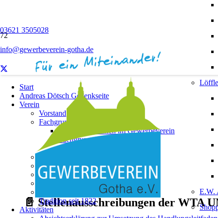
03621 3505028
info@gewerbeverein-gotha.de
Löffle
Start
Andreas Dötsch Gedenkseite
Verein
Vorstand
Fachgruppen
Unternehmerinnen im Gewerbeverein
Fachgruppe „Innenstadt“
Geschäftsordnung
Satzung
Beitragsordnung
Download
Ehrenmitgliedschaften
E.W. 
Festzeitschrift 1822 – 2022!
📄 Stellenausschreibungen der WTA
Tradition seit 1822
Shopp
Aktivitäten