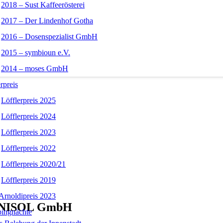
2018 – Sust Kaffeerösterei
2017 – Der Lindenhof Gotha
2016 – Dosenspezialist GmbH
2015 – symbioun e.V.
2014 – moses GmbH
rpreis
Löfflerpreis 2025
Löfflerpreis 2024
Löfflerpreis 2023
Löfflerpreis 2022
Löfflerpreis 2020/21
Löfflerpreis 2019
Arnoldipreis 2023
 UNISOL GmbH
ingnächte