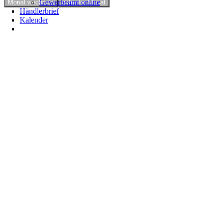
Gewerbeamt online
Monat wechseln
aktueller Monat
Händlerbrief
Kalender