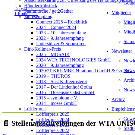
Absichtserklärung zur Umsetzung des Handlungsleitfaden
Gotha
vor 1 Jahr
Händlerfrühstück
Darya Inochentsy
Stammtische / get2Gether
Mitglieder
1
Kommentar
Jahresempfang
Connect 2025 – Rückblick
Mitgl
2024 – Connect2024
Mitgl
2023 – 10. Jahresempfang
2022 – 9. Jahresempfang
Stamm
Unterstützer & Sponsoren
Dirk-Kollmar-Preis
Newsletter
2025 – MOSAIK
2024 WTA TECHNOLOGIES GmbH
Newlet
2020 – 9. Jahresempfang
Newsl
2020/21 KRUMBEIN rationell GmbH & Co. KG
2019 – THÜROS
Archi
2018 – Sust Kaffeerösterei
2017 – Der Lindenhof Gotha
Newsl
2016 – Dosenspezialist GmbH
2015 – symbioun e.V.
Archiv
2014 – moses GmbH
Löfflerpreis
Empfehlens
Löfflerpreis 2025
Gewer
Löfflerpreis 2024
📄 Stellenausschreibungen der WTA UN
Löfflerpreis 2023
Stadt
Löfflerpreis 2022