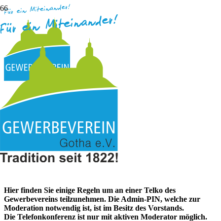
VERHALTENSREGELN –
TELEFONKONFERENZ DES
GEWERBEVEREIN GOTHA E.V.
Telefonkonferenzen nutzen wir als Gewerbeverein für Meetings
oder virtuelle Stammtische.
Die technische Umsetzung läuft über den Service
von FreeConferenceCall.com.
Hier finden Sie einige Regeln um an einer Telko des
Gewerbevereins teilzunehmen. Die Admin-PIN, welche zur
Moderation notwendig ist, ist im Besitz des Vorstands.
Die Telefonkonferenz ist nur mit aktiven Moderator möglich.