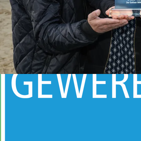
03621-229530
03621 229 53-209
https://www.stadt-bad-gotha.de/
https://www.stadt-bad-gotha.de/online-shop
BADEWELT
Sportschwimmbecken (6 x 25 m Bahnen, Wassertiefe 2,0 –
3,5 m, 28 °C)
2
Lehrschwimmbecken (Fläche 104 m
, Wassertiefe 0,8 – 1,35
m, 30 °C)
Planschbecken mit Wasserpilz und Kinderrutsche (Fläche 33
2
m
, Wassertiefe 0,05 – 0,4 m, 30 °C)
Jugendstilbecken mit integrierten Sprudelliegen und
2
Massagesitzen (Fläche 157 m
, Wassertiefe 1,35 m, 32 °C)
Sprungturmkombination (1 m, 3 m)
Zuschauertribüne mit ca. 100 Sitzplätzen
Im umliegenden Bereich befinden sich Wärmebänke als
Aufenthaltsfläche.
SAUNA