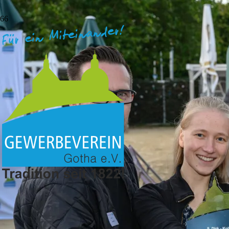
Badbetreibung Gotha GmbH
BOHNSTEDTSTRASSE 6 99867 GOTHA
Vorheriges Mitglied
Alpha Omega – Griechischer Spezialitäten-Shop
Nächstes Mitglied
Barrique Gotha
Badbetreibung Gotha GmbH
jugendstil entdecken.
Ansprechpartner(in):
Carsten Pferner
Geschäftsführer
Filiale:
Bohnstedtstraße 6 99867 Gotha
(Mitgliedsadresse)