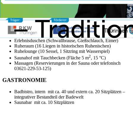
Finnsauna (95 °C, trocken, ca. 30 Personen)
Dampfbad (40 – 48 °C, 100 % Luftfeuchte, Licht- und
Duftsteuerung, ca. 15 Personen)
Biosauna (50 – 60 °C, 40 – 60 % Luftfeuchte, Licht- und
Duftsteuerung, ca. 20 Personen)
Tepidarium (bis 39 °C warm, trocken, ca. 8 Personen)
Erlebnisduschen (Schwallbrause, Gießschlauch, Eimer)
Ruheraum (16 Liegen in historischen Ruhenischen)
Ruhelounge (10 Sessel, 1 Sitzring mit Wasserspiel)
2
Saunahof mit Tauchbecken (Fläche 5 m
, 15 °C)
Massagen (Reservierungen in der Sauna oder telefonisch
03621-229-53-125)
GASTRONOMIE
Badbistro, intern mit ca. 40 und extern ca. 20 Sitzplätzen –
integrativer Bestandteil der Badewelt
Saunabar mit ca. 10 Sitzplätzen