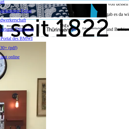
urt
6 von August Amberg gegründet. Ende der zwanziger Jahre von dessen
t.
kskammer Erfurt
ernommen. Der führte es bis März 2008 weiter und übergab es da wie
chließend auch erweiterte.
dwerkerschaft
verband Thüringen
m einen aus dem Stammhaus als „André Amberg Friseure und Barbiere“ in
-Portal des BMWI
30+ (pdf)
amt online