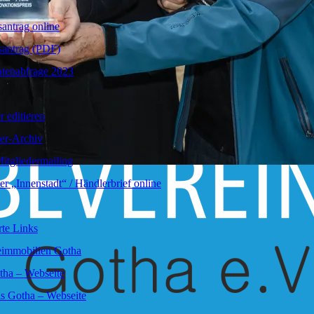
santrag online
biere-BarberShop-Gotha-173089413383044/
santrag (PDF)
tenabfrage 2023
r editieren
er-Archiv
itgliedermailing
er „Innenstadt“ / Händlerbrief online
te Links
immobilien Gotha
tha – Webseite
s Gotha – Webseite