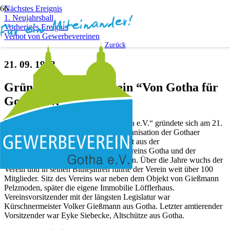
Nächstes Ereignis
1. Neujahrsball
Vorheriges Ereignis
Verbot von Gewerbevereinen
Zurück
21. 09. 1992
Gründung Förderverein “Von Gotha für
Gotha e.V.
Der Förderverein „Von Gotha für Gotha e.V.“ gründete sich am 21.
09. 1992 mit der Kernaufgabe, die Organisation der Gothaer
Weihnachtsmärkte durchzuführen. Er ist aus der
Interessengemeinschaft des Gewerbevereins Gotha und der
Mittelstandsvereinigung hervorgegangen. Über die Jahre wuchs der
Verein und in seinen Blütejahren führte der Verein weit über 100
Mitglieder. Sitz des Vereins war neben dem Objekt von Gießmann
Pelzmoden, später die eigene Immobilie Löfflerhaus.
Vereinsvorsitzender mit der längsten Legislatur war
Kürschnermeister Volker Gießmann aus Gotha. Letzter amtierender
Vorsitzender war Eyke Siebecke, Altschütze aus Gotha.