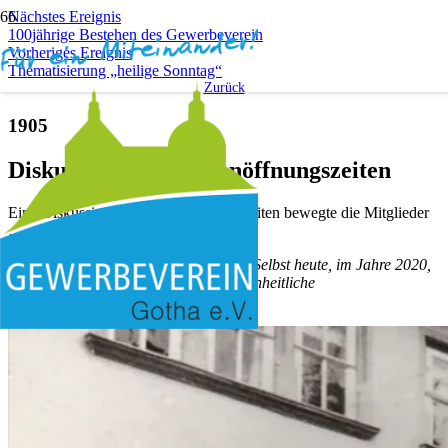
Nächstes Ereignis
100jährige Bestehen des Gewerbeverein
Vorheriges Ereignis
Thematisierung „heilige Sonntag“
Zurück
1905
Diskussion über Ladenöffnungszeiten
Eine Diskussion über Ladenöffnungszeiten bewegte die Mitglieder
…
Anmerkung des Vereinsvorsitzenden: „Selbst heute, im Jahre 2020,
besteht diese Diskussion zum Thema einheitliche
Ladenöffnungszeiten.“