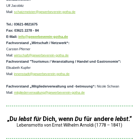
Ulf Jacobitz
Mail:
schatzmeister@gewerbeverein-gotha.de
Tel.: 0
3621-8821675
Fax: 03621 2278 - 84
E-Mail:
info@gewerbeverein-gotha.de
Fachvorstand „Wirtschaft / Netzwerk“:
Carsten Pferner
Mail:
wirtschaft@gewerbeverein-gotha.de
Fachvorstand "Tourismus / Veranstaltung / Handel und Gastronomie":
Elisabeth Kupfer
Mail:
innenstadt@gewerbeverein-gotha.de
Fachvorstand „Mitgliederverwaltung und -betreuung“:
Nicole Schwan
Mail:
mitgliederverwaltung@gewerbeverein-gotha.de
„D
u lebst für
Dich, wenn
Du
für andere
lebst
.
“
Lebensmotto von Ernst Wilhelm Arnoldi (1778 – 1841)