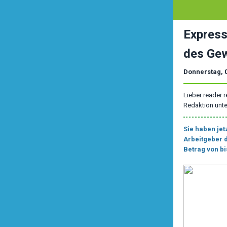
Express
des Gew
Donnerstag, 
Lieber reader r
Redaktion unt
Sie haben jet
Arbeitgeber 
Betrag von bi