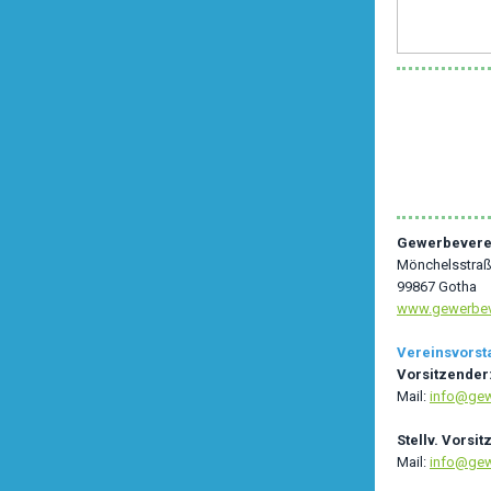
Gewerbeverei
Mönchelsstraß
99867 Gotha
www.gewerbev
Vereinsvorst
Vorsitzender
Mail:
info@gew
Stellv. Vorsi
Mail:
info@gew