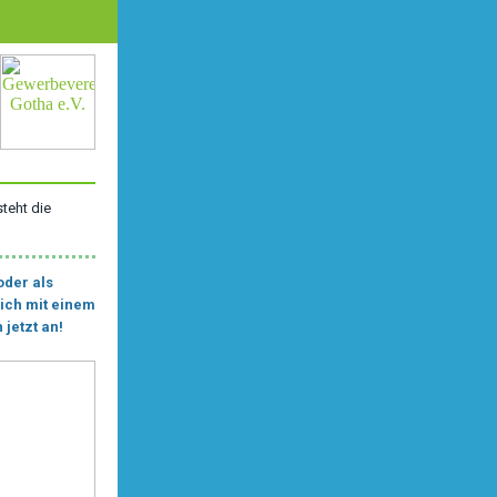
steht die
oder als
ich mit einem
 jetzt an!