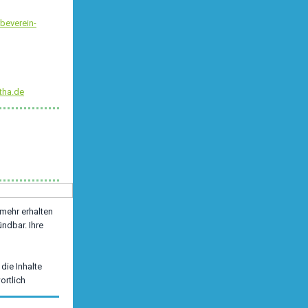
beverein-
tha.de
 mehr erhalten
ündbar. Ihre
die Inhalte
ortlich