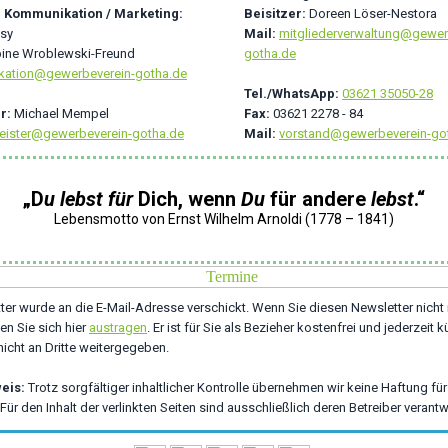
 Kommunikation / Marketing:
Beisitzer:
Doreen Löser-Nestora
tsy
Mail:
mitgliederverwaltung@gewer
ine Wroblewski-Freund
gotha.de
ation@gewerbeverein-gotha.de
Tel./WhatsApp:
03621 35050-28
r:
Michael Mempel
Fax:
03621 2278 - 84
eister@gewerbeverein-gotha.de
Mail:
vorstand@gewerbeverein-go
„D
u lebst für
Dich, wenn
Du
für andere
lebst
.
“
Lebensmotto von Ernst Wilhelm Arnoldi (1778 – 1841)
ter wurde an die E-Mail-Adresse verschickt. Wenn Sie diesen Newsletter nicht
n Sie sich hier
austragen
. Er ist für Sie als Bezieher kostenfrei und jederzeit k
icht an Dritte weitergegeben.
eis:
Trotz sorgfältiger inhaltlicher Kontrolle übernehmen wir keine Haftung für 
 Für den Inhalt der verlinkten Seiten sind ausschließlich deren Betreiber verantw