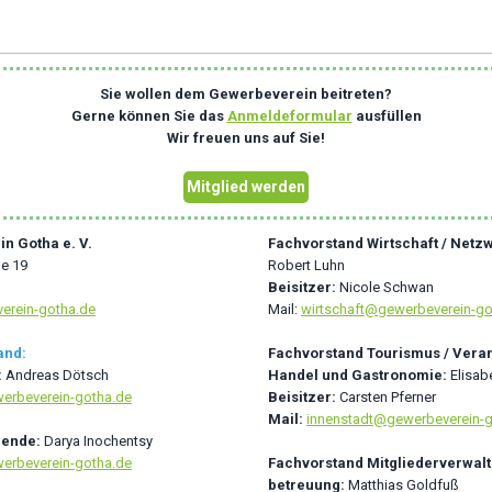
Sie wollen dem Gewerbeverein beitreten?
Gerne können Sie das
Anmeldeformular
ausfüllen
Wir freuen uns auf Sie!
Mitglied werden
n Gotha e. V.
Fachvorstand Wirtschaft / Netz
e 19
Robert Luhn
Beisitzer:
Nicole Schwan
erein-gotha.de
Mail:
wirtschaft@gewerbeverein-go
and:
Fachvorstand Tourismus / Veran
:
Andreas Dötsch
Handel und Gastronomie:
Elisab
erbeverein-gotha.de
Beisitzer:
Carsten Pferner
Mail:
innenstadt@gewerbeverein-g
tzende:
Darya Inochentsy
erbeverein-gotha.de
Fachvorstand Mitgliederverwalt
betreuung:
Matthias Goldfuß