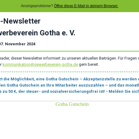
Anzeigeprobleme?
Öffne diese E-Mail in deinem Browser.
-Newsletter
erbeverein Gotha e. V.
07. November 2024
eader, dieser Newsletter informiert zu unseren aktuellen Beiträgen. Für Fragen 
er
kommunikation@gewerbeverein-gotha.de
gern bereit.
zt die Möglichkeit, eine Gotha Gutschein – Akzeptanzstelle zu werden 
den Gotha Gutschein an Ihre Mitarbeiter auszuzahlen – und das monatl
s zu 50 €, der steuer- und sozialversicherungsfrei ist! - Melden Sie sich