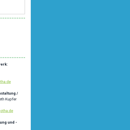
werk:
tha.de
staltung /
eth Kupfer
otha.de
ung und -