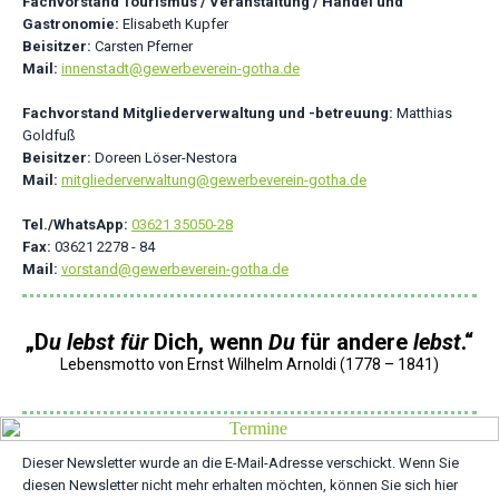
Fachvorstand Tourismus / Veranstaltung / Handel und
Gastronomie:
Elisabeth Kupfer
Beisitzer:
Carsten Pferner
Mail:
innenstadt@gewerbeverein-gotha.de
Fachvorstand Mitgliederverwaltung und -betreuung:
Matthias
Goldfuß
Beisitzer:
Doreen Löser-Nestora
Mail:
mitgliederverwaltung@gewerbeverein-gotha.de
Tel./WhatsApp:
03621 35050-28
Fax:
03621 2278 - 84
Mail:
vorstand@gewerbeverein-gotha.de
„D
u lebst für
Dich, wenn
Du
für andere
lebst
.
“
Lebensmotto von Ernst Wilhelm Arnoldi (1778 – 1841)
Dieser Newsletter wurde an die E-Mail-Adresse verschickt. Wenn Sie
diesen Newsletter nicht mehr erhalten möchten, können Sie sich hier